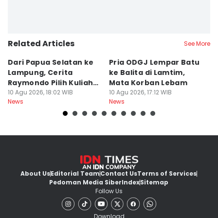
Related Articles
See More
Dari Papua Selatan ke
Pria ODGJ Lempar Batu
13
Lampung, Cerita
ke Balita di Lamtim,
L
Raymondo Pilih Kuliah
Mata Korban Lebam
L
ITERA
10 Agu 2026, 18:02 WIB
10 Agu 2026, 17:12 WIB
10
News
News
Ne
About Us
Editorial Team
Contact Us
Terms of Services
Pedoman Media Siber
Index
Sitemap
Follow Us
Download