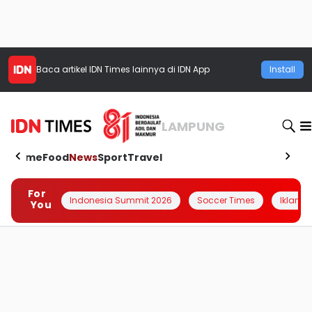
Baca artikel
IDN Times
lainnya di IDN App
Install
LAMPUNG
Home
Food
News
Sport
Travel
For
Indonesia Summit 2026
Soccer Times
Iklanin 
You