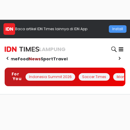
Baca artikel
IDN Times
lainnya di IDN App
Install
LAMPUNG
Home
Food
News
Sport
Travel
For
Indonesia Summit 2026
Soccer Times
Iklanin 
You