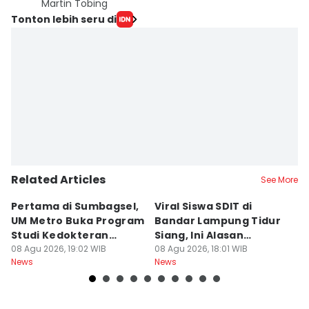
Martin Tobing
Tonton lebih seru di
Related Articles
See More
Pertama di Sumbagsel,
Viral Siswa SDIT di
C
UM Metro Buka Program
Bandar Lampung Tidur
d
Studi Kedokteran
Siang, Ini Alasan
B
Hewan
08 Agu 2026, 19:02 WIB
Sekolah
08 Agu 2026, 18:01 WIB
08
News
News
Ne