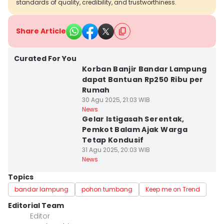
standards of quality, credibility, and trustworthiness.
Share Article
Curated For You
Korban Banjir Bandar Lampung
dapat Bantuan Rp250 Ribu per
Rumah
30 Agu 2025, 21:03 WIB
News
Gelar Istigasah Serentak,
Pemkot Balam Ajak Warga
Tetap Kondusif
31 Agu 2025, 20:03 WIB
News
Topics
bandar lampung
pohon tumbang
Keep me on Trend
Editorial Team
Editor