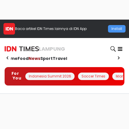
Baca artikel
IDN Times
lainnya di IDN App
Install
LAMPUNG
Home
Food
News
Sport
Travel
For
Indonesia Summit 2026
Soccer Times
Iklanin 
You