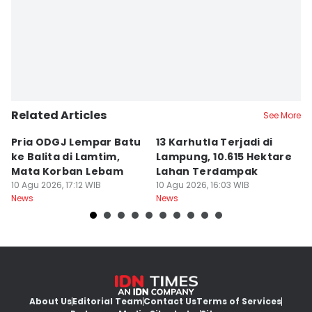
Related Articles
See More
Pria ODGJ Lempar Batu
13 Karhutla Terjadi di
M
ke Balita di Lamtim,
Lampung, 10.615 Hektare
5.
Mata Korban Lebam
Lahan Terdampak
S
10 Agu 2026, 17:12 WIB
10 Agu 2026, 16:03 WIB
K
10
News
News
Ne
About Us
Editorial Team
Contact Us
Terms of Services