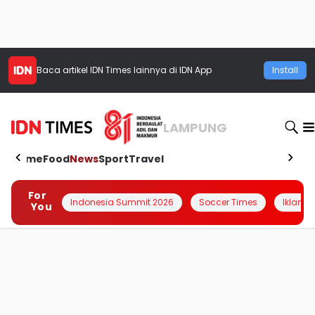
Baca artikel
IDN Times
lainnya di IDN App
Install
LAMPUNG
Home
Food
News
Sport
Travel
For
Indonesia Summit 2026
Soccer Times
Iklanin 
You