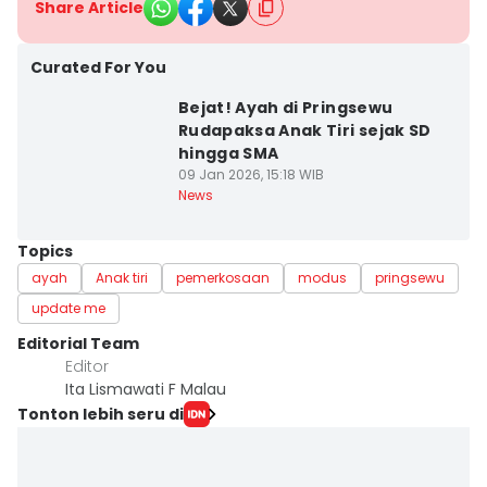
Share Article
Curated For You
Bejat! Ayah di Pringsewu
Rudapaksa Anak Tiri sejak SD
hingga SMA
09 Jan 2026, 15:18 WIB
News
Topics
ayah
Anak tiri
pemerkosaan
modus
pringsewu
update me
Editorial Team
Editor
Ita Lismawati F Malau
Tonton lebih seru di