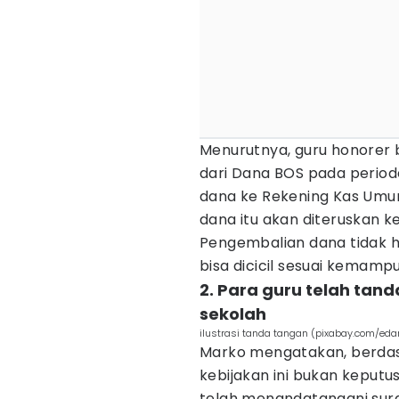
Menurutnya, guru honorer b
dari Dana BOS pada perio
dana ke Rekening Kas Umu
dana itu akan diteruskan 
Pengembalian dana tidak h
bisa dicicil sesuai kemam
2. Para guru telah tan
sekolah
ilustrasi tanda tangan (pixabay.com/eda
Marko mengatakan, berdasa
kebijakan ini bukan keput
telah menandatangani sura