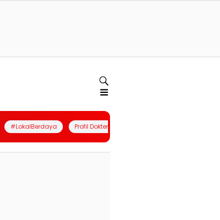
#LokalBerdaya
Profil Dokter
Quiz
Join Community