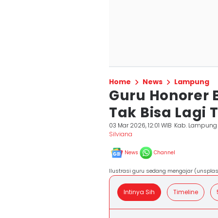
Home
News
Lampung
Guru Honorer B
Tak Bisa Lagi
03 Mar 2026, 12:01 WIB
Kab. Lampung 
Silviana
News
Channel
Ilustrasi guru sedang mengajar (unspla
Intinya Sih
Timeline