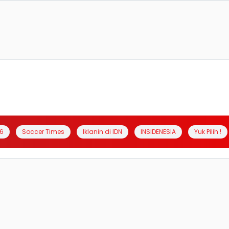
6
Soccer Times
Iklanin di IDN
INSIDENESIA
Yuk Pilih !