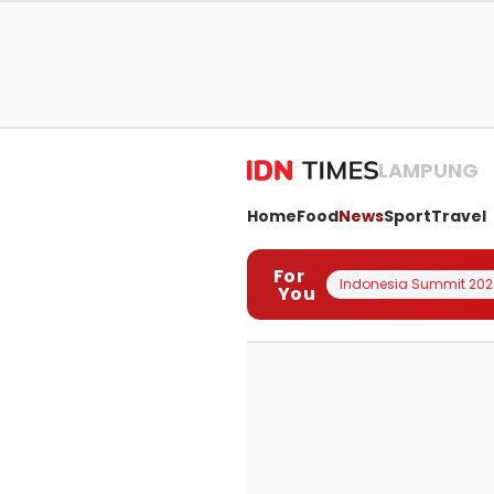
LAMPUNG
Home
Food
News
Sport
Travel
For
Indonesia Summit 202
You