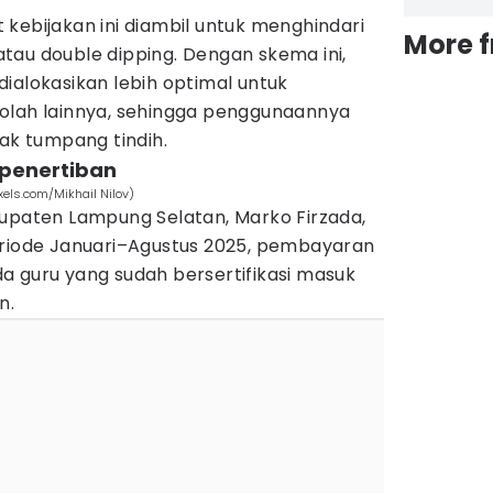
kebijakan ini diambil untuk menghindari
More 
tau double dipping. Dengan skema ini,
ialokasikan lebih optimal untuk
olah lainnya, sehingga penggunaannya
dak tumpang tindih.
r penertiban
xels.com/Mikhail Nilov)
bupaten Lampung Selatan, Marko Firzada,
eriode Januari–Agustus 2025, pembayaran
a guru yang sudah bersertifikasi masuk
n.