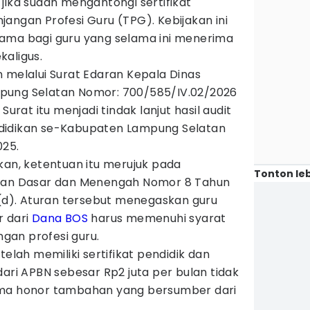
jika sudah mengantongi sertifikat
angan Profesi Guru (TPG). Kebijakan ini
ama bagi guru yang selama ini menerima
kaligus.
 melalui Surat Edaran Kepala Dinas
pung Selatan Nomor: 700/585/IV.02/2026
Surat itu menjadi tindak lanjut hasil audit
didikan se-Kabupaten Lampung Selatan
025.
kan, ketentuan itu merujuk pada
Tonton leb
ikan Dasar dan Menengah Nomor 8 Tahun
 (d). Aturan tersebut menegaskan guru
r dari
Dana BOS
harus memenuhi syarat
gan profesi guru.
telah memiliki sertifikat pendidik dan
dari APBN sebesar Rp2 juta per bulan tidak
ima honor tambahan yang bersumber dari