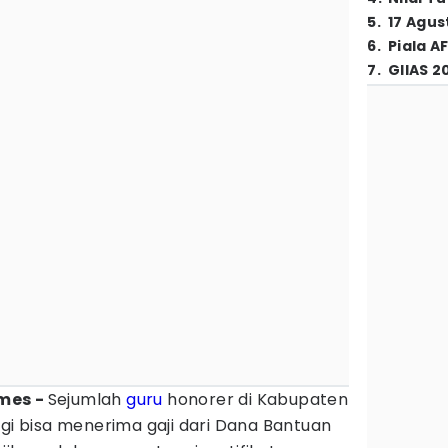
5
.
17 Agus
6
.
Piala A
7
.
GIIAS 2
imes -
Sejumlah
guru
honorer di Kabupaten
agi bisa menerima gaji dari Dana Bantuan