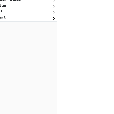
tus
FF
026