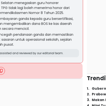
 Selatan menegaskan guru honorer
 TPG tidak lagi boleh menerima honor dari
Permendikdasmen Nomor 8 Tahun 2025.
mbayaran ganda kepada guru bersertifikasi,
an mengembalikan dana BOS ke kas daerah
 secara mencicil.
 mencegah pendanaan ganda dan memastikan
sasaran untuk operasional sekolah, sejalan
h pusat.
ssisted and reviewed by our editorial team.
Trendi
1
.
Gubern
2
.
Prabow
3
.
Makan B
4
.
Nilai T