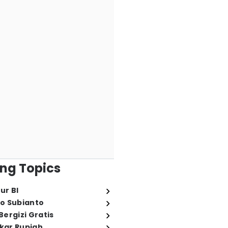
ng Topics
ur BI
o Subianto
ergizi Gratis
ukar Rupiah