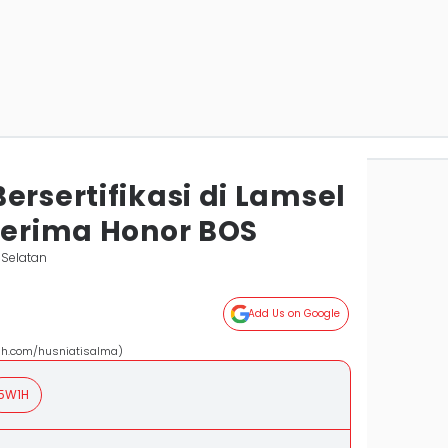
ersertifikasi di Lamsel
 Terima Honor BOS
Selatan
Add Us on Google
sh.com/husniatisalma)
5W1H