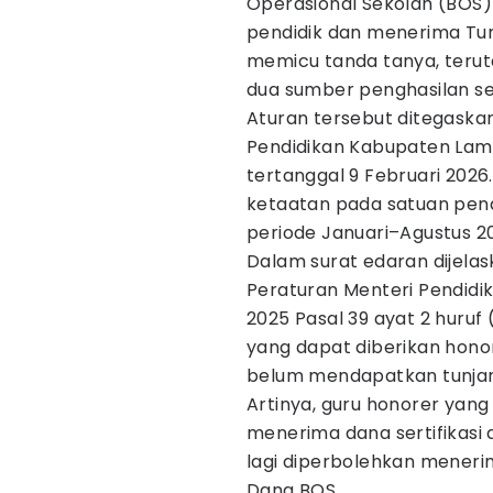
Operasional Sekolah (BOS) 
pendidik dan menerima Tunj
memicu tanda tanya, terut
dua sumber penghasilan se
Aturan tersebut ditegaskan
Pendidikan Kabupaten Lam
tertanggal 9 Februari 2026. 
ketaatan pada satuan pen
periode Januari–Agustus 2
Dalam surat edaran dijelas
Peraturan Menteri Pendid
2025 Pasal 39 ayat 2 huruf
yang dapat diberikan hono
belum mendapatkan tunjan
Artinya, guru honorer yang 
menerima dana sertifikasi 
lagi diperbolehkan mener
Dana BOS.