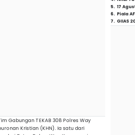
5
.
17 Agus
6
.
Piala A
7
.
GIIAS 2
Tim Gabungan TEKAB 308 Polres Way
ronan Kristian (KHN). Ia satu dari