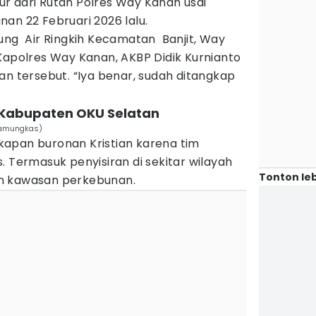
r dari
Rutan Polres Way Kanan usai
an 22 Februari 2026 lalu.
pung Air Ringkih Kecamatan Banjit, Way
Kapolres Way Kanan, AKBP Didik Kurnianto
tersebut. “Iya benar, sudah ditangkap
di Kabupaten OKU Selatan
 Pamungkas)
apan buronan Kristian karena tim
. Termasuk penyisiran di sekitar wilayah
Tonton leb
n kawasan perkebunan.