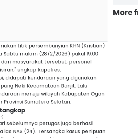
More 
mukan titik persembunyian KHN (Kristian)
a Sabtu malam (28/2/2026) pukul 19.00
 dari masyarakat tersebut, personel
iran," ungkap kapolres.
si, didapati kendaraan yang digunakan
mpung Neki Kecamataan Banjit. Lalu
daraan menuju wilayah Kabupaten Ogan
 Provinsi Sumatera Selatan.
ditangkap
t)
ri sebelumnya petugas juga berhasil
lias NAS (24). Tersangka kasus penipuan