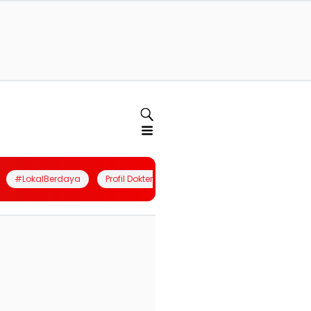
#LokalBerdaya
Profil Dokter
Quiz
Join Community