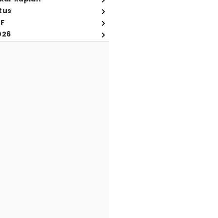
tus
FF
026