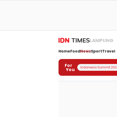
LAMPUNG
Home
Food
News
Sport
Travel
For
Indonesia Summit 202
You