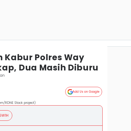
 Kabur Polres Way
ap, Dua Masih Diburu
nan
Add Us on Google
om/RDNE Stock project)
5W1H