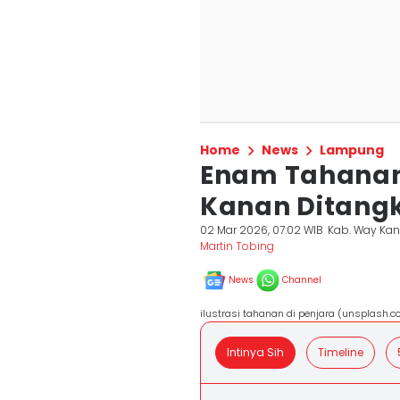
Home
News
Lampung
Enam Tahanan
Kanan Ditangk
02 Mar 2026, 07:02 WIB
Kab. Way Ka
Martin Tobing
News
Channel
ilustrasi tahanan di penjara (unsplash.c
Intinya Sih
Timeline