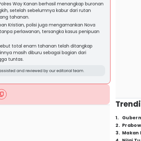
Polres Way Kanan berhasil menangkap buronan
ngkih, setelah sebelumnya kabur dari rutan
ang tahanan.
an Kristian, polisi juga mengamankan Nova
 tanpa perlawanan, tersangka kasus penipuan
but total enam tahanan telah ditangkap
innya masih diburu sebagai bagian dari
ga tuntas.
ssisted and reviewed by our editorial team.
Trendi
1
.
Gubern
2
.
Prabow
3
.
Makan B
4
.
Nilai T