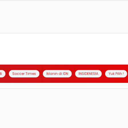
6
Soccer Times
Iklanin di IDN
INSIDENESIA
Yuk Pilih !