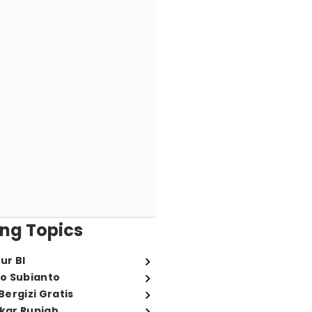
ng Topics
ur BI
o Subianto
ergizi Gratis
ukar Rupiah