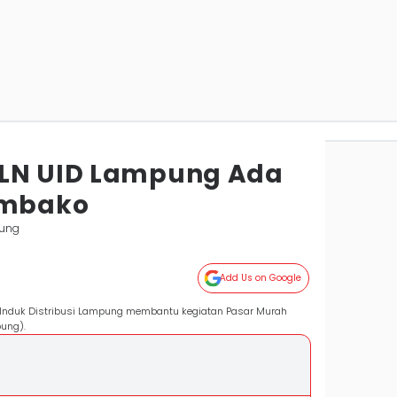
PLN UID Lampung Ada
embako
ung
Add Us on Google
it Induk Distribusi Lampung membantu kegiatan Pasar Murah
pung).