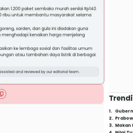
kan 1.200 paket sembako murah senilai Rp140
p70 ribu untuk membantu masyarakat selama
 goreng, sarden, dan gula ini diadakan guna
 menghadapi kenaikan harga menjelang
nasikan ke lembaga sosial dan fasilitas umum
gan atau tambahan daya listrik di berbagai
ssisted and reviewed by our editorial team.
Trendi
1
.
Gubern
2
.
Prabow
3
.
Makan B
4
.
Nilai T