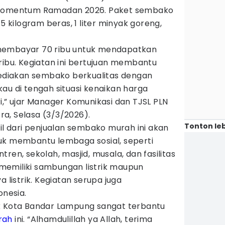
g momentum Ramadan 2026. Paket sembako
 5 kilogram beras, 1 liter minyak goreng,
membayar 70 ribu untuk mendapatkan
ribu. Kegiatan ini bertujuan membantu
diakan sembako berkualitas dengan
au di tengah situasi kenaikan harga
i,” ujar Manager Komunikasi dan TJSL PLN
a, Selasa (3/3/2026).
Tonton leb
 dari penjualan sembako murah ini akan
uk membantu lembaga sosial, seperti
ren, sekolah, masjid, musala, dan fasilitas
emiliki sambungan listrik maupun
istrik. Kegiatan serupa juga
onesia.
k Kota Bandar Lampung sangat terbantu
rah
ini. “Alhamdulillah ya Allah, terima