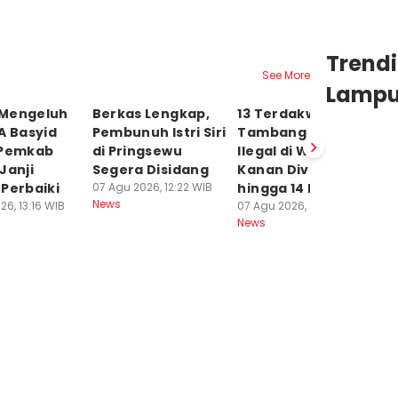
Trend
See More
Lamp
Mengeluh
Berkas Lengkap,
13 Terdakwa
P
A Basyid
Pembunuh Istri Siri
Tambang Emas
Ba
 Pemkab
di Pringsewu
Ilegal di Way
P
Janji
Segera Disidang
Kanan Divonis
Ki
Perbaiki
07 Agu 2026, 12:22 WIB
hingga 14 Bulan
L
News
26, 13:16 WIB
07 Agu 2026, 12:14 WIB
07
News
Ne