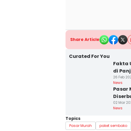
Share Article
Curated For You
Fakta 
di Pan
26 Feb 202
News
Pasar 
Diserb
02 Mar 202
News
Topics
Pasar Murah
paket sembako