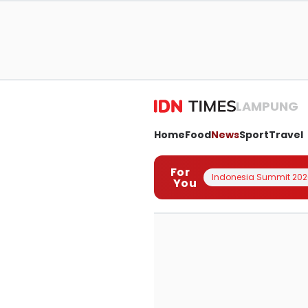
LAMPUNG
Home
Food
News
Sport
Travel
For
Indonesia Summit 202
You