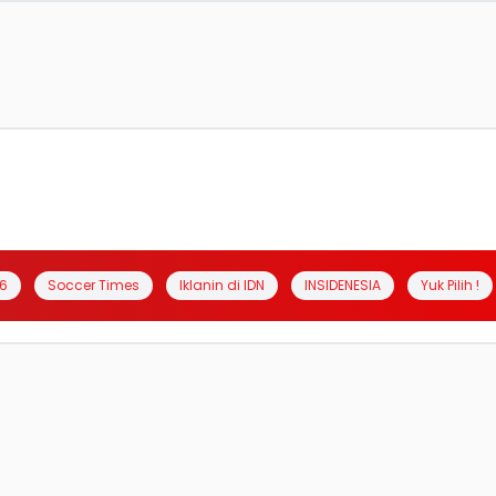
6
Soccer Times
Iklanin di IDN
INSIDENESIA
Yuk Pilih !