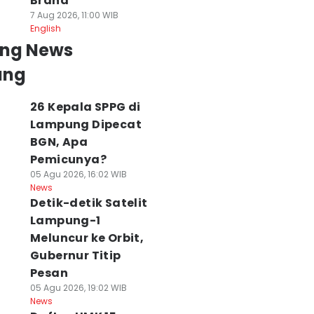
Brand
7 Aug 2026, 11:00 WIB
English
ing News
ung
rofil Wawan Tohir
Prakiraan Harga
Prakiraan Cuaca
law: Didikan
Emas Lampung 7
Perairan Lampu
26 Kepala SPPG di
edang dan Bunga
Agustus 2026,
7 Agustus 2026,
Lampung Dipecat
ni Pimpin PRI
Tren Menguat
Cek Gelombang
BGN, Apa
ampung
07 Agu 2026, 08:03 WIB
07 Agu 2026, 07:02 WI
Pemicunya?
News
News
 Agu 2026, 09:01 WIB
05 Agu 2026, 16:02 WIB
ws
News
Detik-detik Satelit
Lampung-1
Meluncur ke Orbit,
Gubernur Titip
Pesan
05 Agu 2026, 19:02 WIB
News