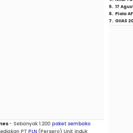
5
.
17 Agus
6
.
Piala A
7
.
GIIAS 2
imes
- Sebanyak 1.200
paket sembako
sediakan PT
PLN
(Persero) Unit Induk