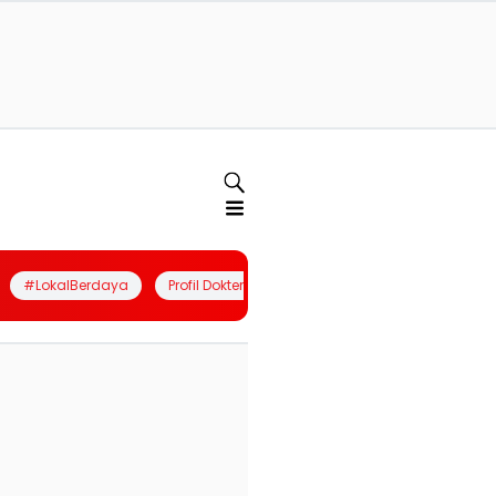
#LokalBerdaya
Profil Dokter
Quiz
Join Community