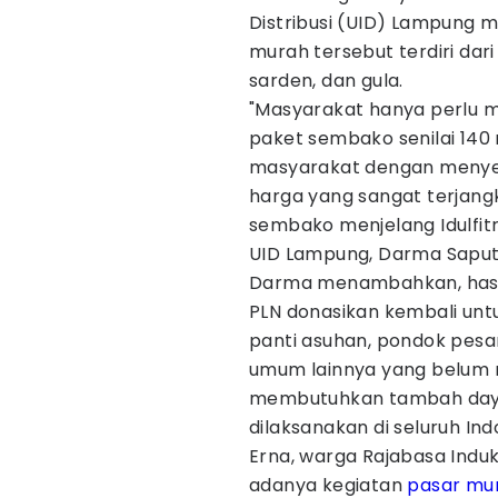
Distribusi (UID) Lampun
murah tersebut terdiri dari
sarden, dan gula.
"Masyarakat hanya perlu 
paket sembako senilai 140 
masyarakat dengan menye
harga yang sangat terjangk
sembako menjelang Idulfitr
UID Lampung, Darma Saputr
Darma menambahkan, hasil
PLN donasikan kembali unt
panti asuhan, pondok pesant
umum lainnya yang belum m
membutuhkan tambah daya l
dilaksanakan di seluruh Ind
Erna, warga Rajabasa Indu
adanya kegiatan
pasar mu