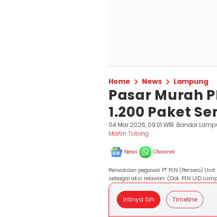
Home
News
Lampung
Pasar Murah 
1.200 Paket S
04 Mar 2026, 09:01 WIB
Bandar Lamp
Martin Tobing
News
Channel
Perwakilan pegawai PT PLN (Persero) Un
sebagai aksi relawan. (Dok. PLN UID Lam
Intinya Sih
Timeline