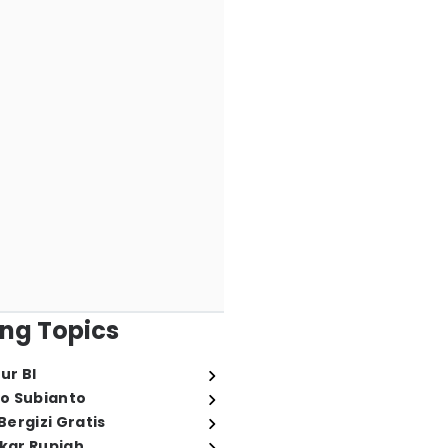
ng Topics
ur BI
o Subianto
ergizi Gratis
ukar Rupiah