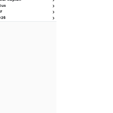
tus
FF
026