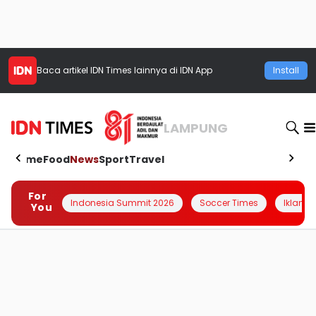
Baca artikel
IDN Times
lainnya di IDN App
Install
LAMPUNG
Home
Food
News
Sport
Travel
For
Indonesia Summit 2026
Soccer Times
Iklanin 
You