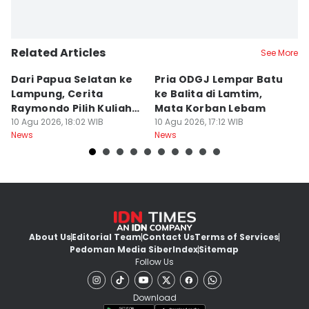
Related Articles
See More
Dari Papua Selatan ke
Pria ODGJ Lempar Batu
13
Lampung, Cerita
ke Balita di Lamtim,
L
Raymondo Pilih Kuliah
Mata Korban Lebam
L
ITERA
10 Agu 2026, 18:02 WIB
10 Agu 2026, 17:12 WIB
10
News
News
Ne
About Us
Editorial Team
Contact Us
Terms of Services
Pedoman Media Siber
Index
Sitemap
Follow Us
Download