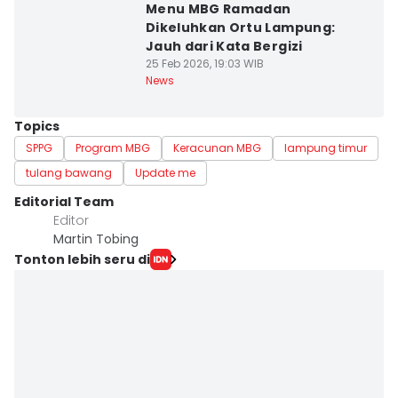
Menu MBG Ramadan
Dikeluhkan Ortu Lampung:
Jauh dari Kata Bergizi
25 Feb 2026, 19:03 WIB
News
Topics
SPPG
Program MBG
Keracunan MBG
lampung timur
tulang bawang
Update me
Editorial Team
Editor
Martin Tobing
Tonton lebih seru di