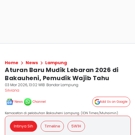
Home
News
Lampung
Aturan Baru Mudik Lebaran 2026 di
Bakauheni, Pemudik Wajib Tahu
03 Mar 2026, 13:02 WIB
Bandar Lampung
Silviana
News
Channel
Add Us on Google
Kemacetan di pelabuhan Bakauheni Lampung. (IDN Times/Muhaimin)
Intinya Sih
Timeline
5W1H