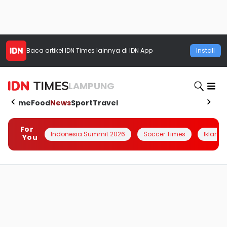
Baca artikel
IDN Times
lainnya di IDN App
Install
LAMPUNG
Home
Food
News
Sport
Travel
For
Indonesia Summit 2026
Soccer Times
Iklanin 
You