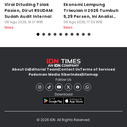
Viral Dituding Tolak
Ekonomi Lampung
H
Pasien, Dirut RSUDAM:
Triwulan II 2026 Tumbuh
B
Sudah Audit Internal
5,29 Persen, Ini Analisis
Te
06 Agu 2026, 18:01 WIB
BI
06 Agu 2026, 17:03 WIB
N
06
News
News
Ne
About Us
Editorial Team
Contact Us
Terms of Services
Pedoman Media Siber
Index
Sitemap
Follow Us
Download
© 2026 IDN. All Rights Reserved.