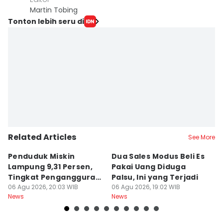
Martin Tobing
Tonton lebih seru di
Related Articles
See More
Penduduk Miskin
Dua Sales Modus Beli Es
Vi
Lampung 9,31 Persen,
Pakai Uang Diduga
P
Tingkat Pengangguran
Palsu, Ini yang Terjadi
S
Terbuka Naik
06 Agu 2026, 20:03 WIB
06 Agu 2026, 19:02 WIB
06
News
News
Ne