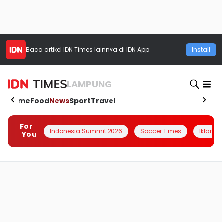
Baca artikel
IDN Times
lainnya di IDN App
Install
LAMPUNG
Home
Food
News
Sport
Travel
For
Indonesia Summit 2026
Soccer Times
Iklanin 
You