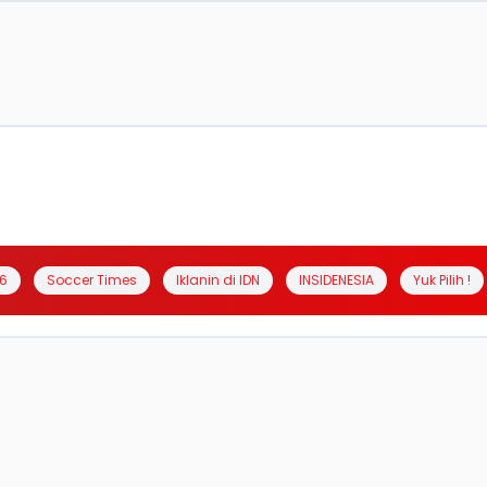
6
Soccer Times
Iklanin di IDN
INSIDENESIA
Yuk Pilih !