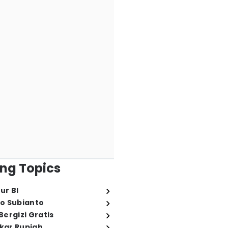
ng Topics
ur BI
o Subianto
ergizi Gratis
ukar Rupiah