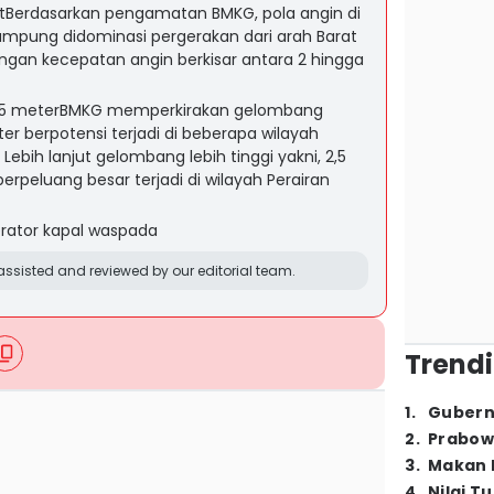
tBerdasarkan pengamatan BMKG, pola angin di
 Lampung didominasi pergerakan dari arah Barat
ngan kecepatan angin berkisar antara 2 hingga
2,5 meterBMKG memperkirakan gelombang
ter berpotensi terjadi di beberapa wilayah
Lebih lanjut gelombang lebih tinggi yakni, 2,5
erpeluang besar terjadi di wilayah Perairan
rator kapal waspada
ssisted and reviewed by our editorial team.
Trendi
1
.
Gubern
2
.
Prabow
3
.
Makan B
4
.
Nilai T