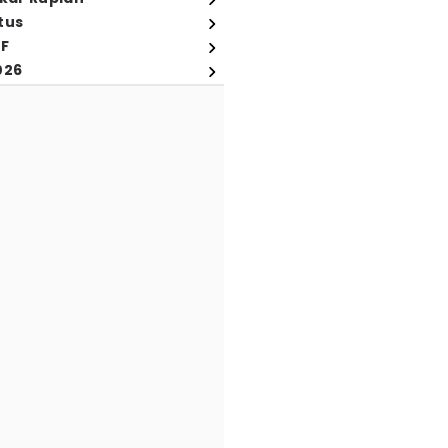
tus
FF
026