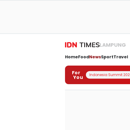
LAMPUNG
Home
Food
News
Sport
Travel
For
Indonesia Summit 202
You