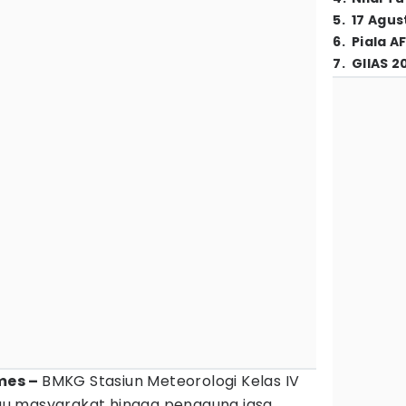
5
.
17 Agus
6
.
Piala A
7
.
GIIAS 2
imes –
BMKG Stasiun Meteorologi Kelas IV
u masyarakat hingga pengguna jasa