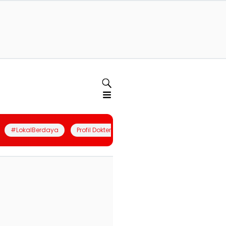
#LokalBerdaya
Profil Dokter
Quiz
Join Community