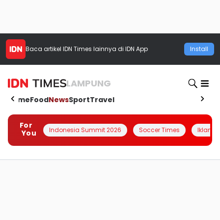
Baca artikel
IDN Times
lainnya di IDN App
Install
LAMPUNG
Home
Food
News
Sport
Travel
For
Indonesia Summit 2026
Soccer Times
Iklanin 
You