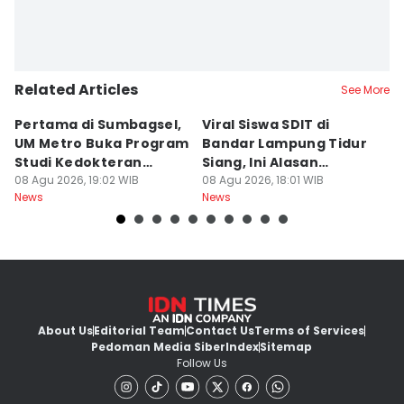
Related Articles
See More
Pertama di Sumbagsel,
Viral Siswa SDIT di
C
UM Metro Buka Program
Bandar Lampung Tidur
d
Studi Kedokteran
Siang, Ini Alasan
B
Hewan
08 Agu 2026, 19:02 WIB
Sekolah
08 Agu 2026, 18:01 WIB
08
News
News
Ne
About Us
Editorial Team
Contact Us
Terms of Services
Pedoman Media Siber
Index
Sitemap
Follow Us