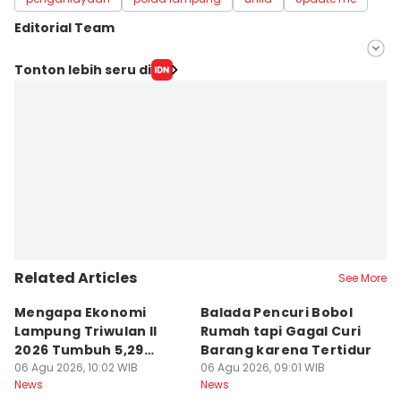
Editorial Team
Editor
Tonton lebih seru di
Tama Wiguna
Editor
Martin Tobing
Related Articles
See More
Mengapa Ekonomi
Balada Pencuri Bobol
H
Lampung Triwulan II
Rumah tapi Gagal Curi
P
2026 Tumbuh 5,29
Barang karena Tertidur
A
Persen?
06 Agu 2026, 10:02 WIB
06 Agu 2026, 09:01 WIB
06
News
News
Ne