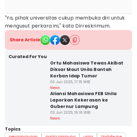
"Ya, pihak universitas cukup membuka diri untuk
mengusut perkara ini," kata Dirreskrimum.
Share Article
Curated For You
Ortu Mahasiswa Tewas Akibat
Diksar Maut Unila Bantah
Korban Idap Tumor
03 Jun 2025, 17:15 WIB
News
Aliansi Mahasiswa FEB Unila
Laporkan Kekerasan ke
Gubernur Lampung
03 Jun 2025, 16:16 WIB
News
Topics
penganiayaan
polda lampung
unila
Update me