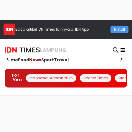
Baca artikel
IDN Times
lainnya di IDN App
Install
LAMPUNG
Home
Food
News
Sport
Travel
For
Indonesia Summit 2026
Soccer Times
Iklanin 
You