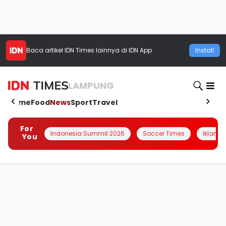
Baca artikel
IDN Times
lainnya di IDN App
Install
LAMPUNG
Home
Food
News
Sport
Travel
For
Indonesia Summit 2026
Soccer Times
Iklanin 
You