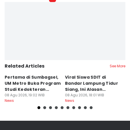
Related Articles
See More
Pertama di Sumbagsel,
Viral Siswa SDIT di
C
UM Metro Buka Program
Bandar Lampung Tidur
d
Studi Kedokteran
Siang, Ini Alasan
B
Hewan
08 Agu 2026, 19:02 WIB
Sekolah
08 Agu 2026, 18:01 WIB
08
News
News
Ne