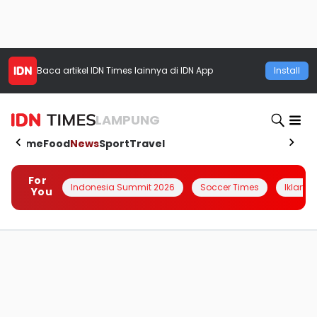
Baca artikel
IDN Times
lainnya di IDN App
Install
LAMPUNG
Home
Food
News
Sport
Travel
For
Indonesia Summit 2026
Soccer Times
Iklanin 
You