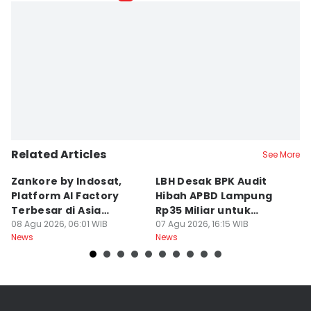
Related Articles
See More
Zankore by Indosat,
LBH Desak BPK Audit
W
Platform AI Factory
Hibah APBD Lampung
R
Terbesar di Asia
Rp35 Miliar untuk
P
Tenggara
08 Agu 2026, 06:01 WIB
Kejaksaan
07 Agu 2026, 16:15 WIB
S
07
News
News
Ne