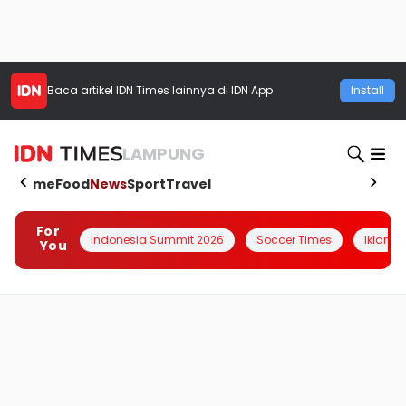
Baca artikel
IDN Times
lainnya di IDN App
Install
LAMPUNG
Home
Food
News
Sport
Travel
For
Indonesia Summit 2026
Soccer Times
Iklanin 
You