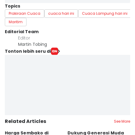
Topics
Prakiraan Cuaca
cuaca hari ini
Cuaca Lampung hari ini
Maritim
Editorial Team
Editor
Martin Tobing
Tonton lebih seru di
Related Articles
See More
Harga Sembako di
Dukung Generasi Muda
K