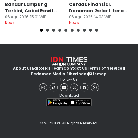
Bandar Lampung
Cerdas Finansial,
k
Terkini, Cabai Rawit
Danamon Gelar Literasi
In
Naik?
06 Agu 2026, 15:01 WIB
Keuangan
06 Agu 2026, 14:03 WIB
L
06
News
News
Ne
About Us
Editorial Team
Contact Us
Terms of Services
Pedoman Media Siber
Index
Sitemap
Follow Us
Download
© 2026 IDN. All Rights Reserved.