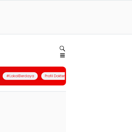
#LokalBerdaya
Profil Dokter
Quiz
Join Community