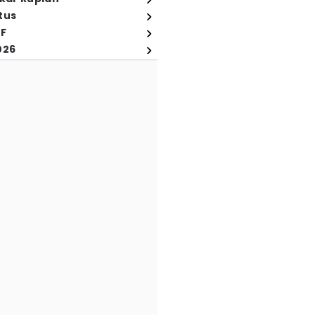
tus
FF
026