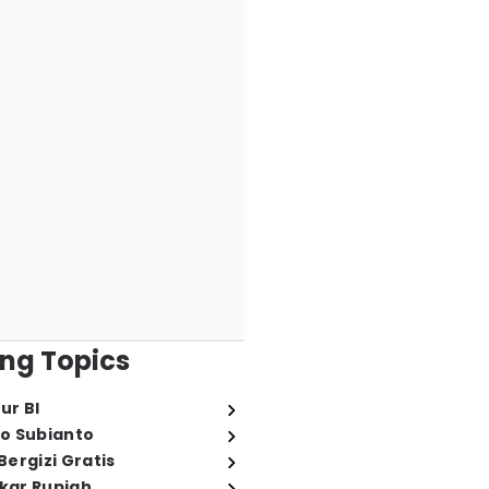
ng Topics
ur BI
o Subianto
ergizi Gratis
ukar Rupiah