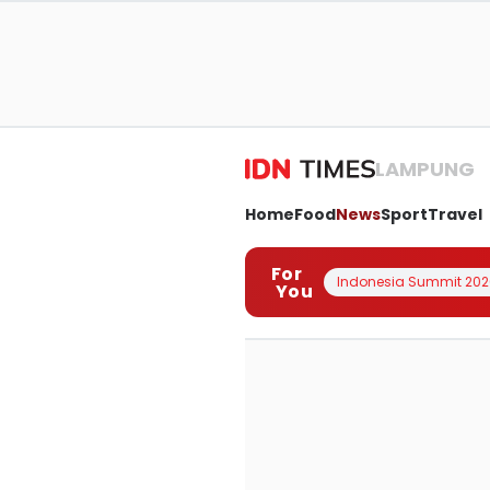
LAMPUNG
Home
Food
News
Sport
Travel
For
Indonesia Summit 202
You