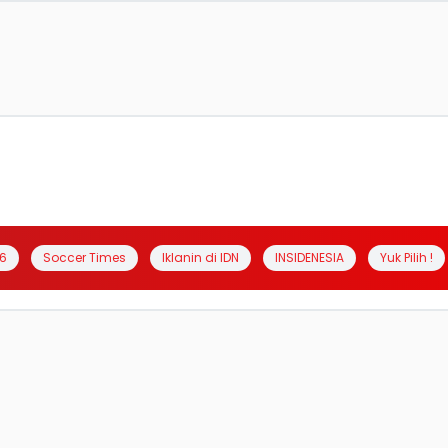
6
Soccer Times
Iklanin di IDN
INSIDENESIA
Yuk Pilih !