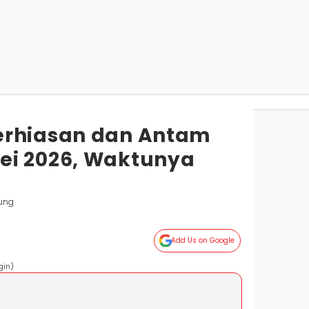
erhiasan dan Antam
ei 2026, Waktunya
ung
Add Us on Google
gin)