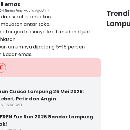
li emas
DN Times/Feny Maulia Agustin)
Trend
dan surat pembelian.
Lamp
mbuatan antar toko.
 batangan biasanya lebih mudah dijual
hiasan.
san umumnya dipotong 5–15 persen
n kadar emas.
aan Cuaca Lampung 25 Mei 2026:
Lebat, Petir dan Angin
26, 05:00 WIB
FREN Fun Run 2026 Bandar Lampung
ak!