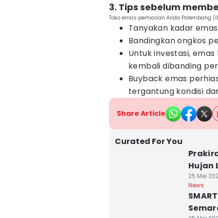
3. Tips sebelum membe
Toko emas perhiasan Anda Palembang (I
Tanyakan kadar emas 
Bandingkan ongkos pe
Untuk investasi, emas
kembali dibanding per
Buyback emas perhia
tergantung kondisi da
Share Article
Curated For You
Prakir
Hujan 
25 Mei 20
News
SMART
Semar