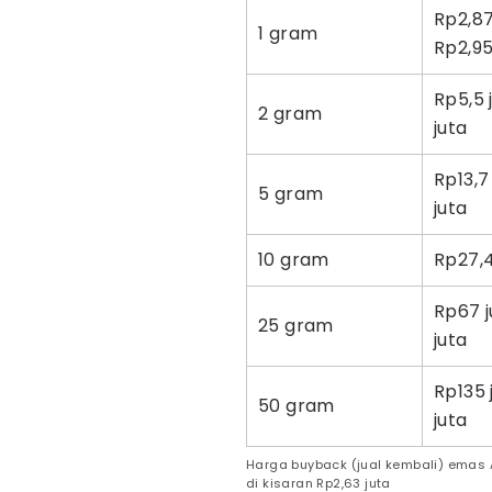
Rp2,87
1 gram
Rp2,95
Rp5,5 
2 gram
juta
Rp13,7
5 gram
juta
10 gram
Rp27,4
Rp67 
25 gram
juta
Rp135 
50 gram
juta
Harga buyback (jual kembali) emas
di kisaran Rp2,63 juta