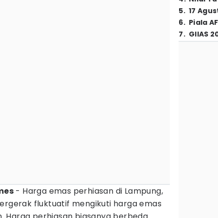
5
.
17 Agus
6
.
Piala A
7
.
GIIAS 2
imes
- Harga emas perhiasan di Lampung,
ergerak fluktuatif mengikuti harga emas
iah. Harga perhiasan biasanya berbeda