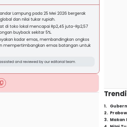
Bandar Lampung pada 25 Mei 2026 bergerak
global dan nilai tukar rupiah.
at di toko lokal mencapai Rp2,45 juta–Rp2,57
ongan buyback sekitar 5%.
nyakan kadar emas, membandingkan ongkos
dan mempertimbangkan emas batangan untuk
ssisted and reviewed by our editorial team.
Trendi
1
.
Gubern
2
.
Prabow
3
.
Makan B
4
.
Nilai T