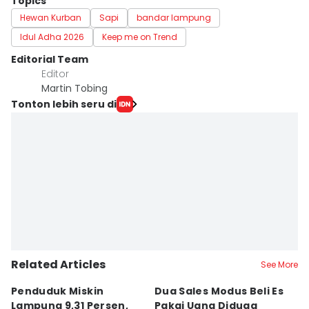
Topics
Hewan Kurban
Sapi
bandar lampung
Idul Adha 2026
Keep me on Trend
Editorial Team
Editor
Martin Tobing
Tonton lebih seru di
Related Articles
See More
Penduduk Miskin
Dua Sales Modus Beli Es
Vi
Lampung 9,31 Persen,
Pakai Uang Diduga
P