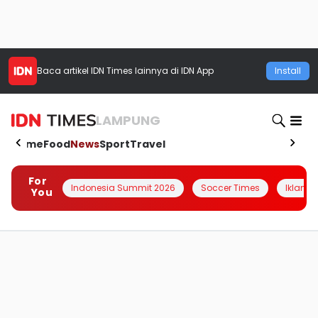
Baca artikel
IDN Times
lainnya di IDN App
Install
LAMPUNG
Home
Food
News
Sport
Travel
For
Indonesia Summit 2026
Soccer Times
Iklanin 
You