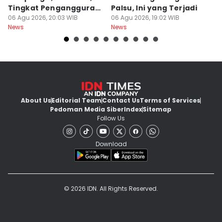
Tingkat Pengangguran
Palsu, Ini yang Terjadi
S
Terbuka Naik
06 Agu 2026, 20:03 WIB
06 Agu 2026, 19:02 WIB
06
News
News
Ne
About Us
Editorial Team
Contact Us
Terms of Services
Pedoman Media Siber
Index
Sitemap
Follow Us
Download
© 2026 IDN. All Rights Reserved.