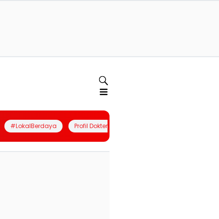
#LokalBerdaya
Profil Dokter
Quiz
Join Community