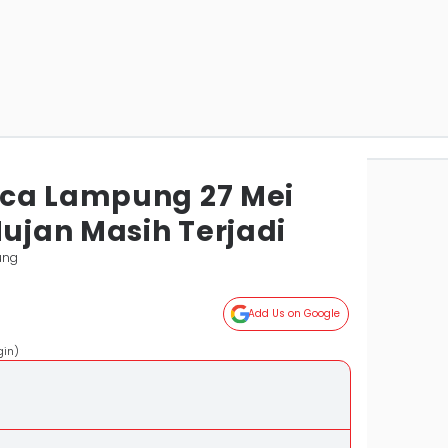
aca Lampung 27 Mei
Hujan Masih Terjadi
ung
Add Us on Google
gin)