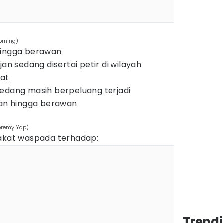
Coming)
hingga berawan
jan sedang disertai petir di wilayah
rat
edang masih berpeluang terjadi
wan hingga berawan
eremy Yap)
kat waspada terhadap:
Trend