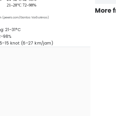
21–28°C
72–98%
More 
in (pexels.com/Gantas Vaičiulėnas)
g: 21–31°C
2–98%
 5–15 knot (6–27 km/jam)