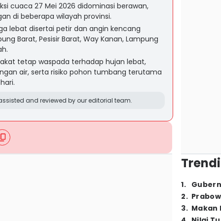
i cuaca 27 Mei 2026 didominasi berawan,
gan di beberapa wilayah provinsi.
a lebat disertai petir dan angin kencang
mpung Barat, Pesisir Barat, Way Kanan, Lampung
ah.
at tetap waspada terhadap hujan lebat,
angan air, serta risiko pohon tumbang terutama
hari.
ssisted and reviewed by our editorial team.
Trendi
1
.
Gubern
2
.
Prabow
3
.
Makan B
4
.
Nilai T