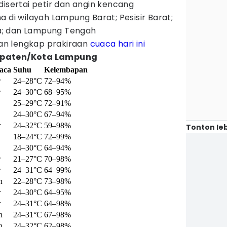
disertai petir dan angin kencang
a di wilayah Lampung Barat; Pesisir Barat;
a; dan Lampung Tengah
cian lengkap prakiraan
cuaca hari ini
upaten/Kota Lampung
aca
Suhu
Kelembapan
r
24–28°C
72–94%
r
24–30°C
68–95%
25–29°C
72–91%
24–30°C
67–94%
r
24–32°C
59–98%
Tonton leb
18–24°C
72–99%
24–30°C
64–94%
r
21–27°C
70–98%
r
24–31°C
64–99%
n
22–28°C
73–98%
r
24–30°C
64–95%
r
24–31°C
64–98%
n
24–31°C
67–98%
n
24–32°C
62–98%