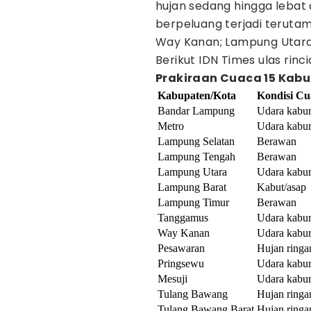
hujan sedang hingga lebat 
berpeluang terjadi terutam
Way Kanan; Lampung Utar
Berikut IDN Times ulas rin
Prakiraan Cuaca 15 Kab
Kabupaten/Kota
Kondisi Cu
Bandar Lampung
Udara kabu
Metro
Udara kabu
Lampung Selatan
Berawan
Lampung Tengah
Berawan
Lampung Utara
Udara kabu
Lampung Barat
Kabut/asap
Lampung Timur
Berawan
Tanggamus
Udara kabu
Way Kanan
Udara kabu
Pesawaran
Hujan ringa
Pringsewu
Udara kabu
Mesuji
Udara kabu
Tulang Bawang
Hujan ringa
Tulang Bawang Barat
Hujan ringa