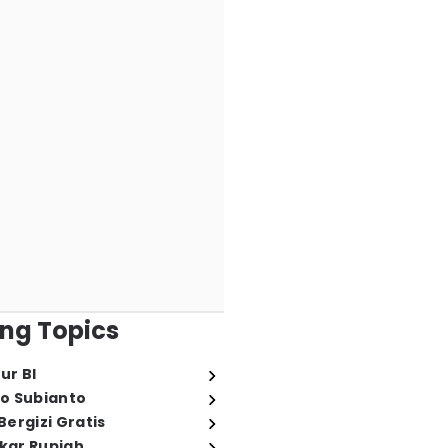
ng Topics
ur BI
o Subianto
ergizi Gratis
ukar Rupiah