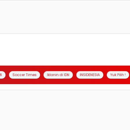
6
Soccer Times
Iklanin di IDN
INSIDENESIA
Yuk Pilih !