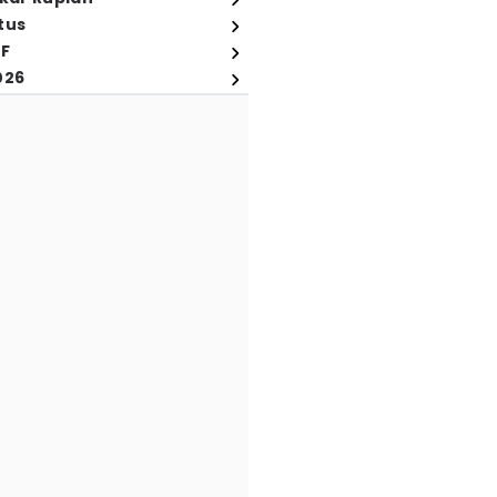
tus
FF
026