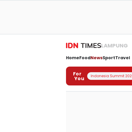
LAMPUNG
Home
Food
News
Sport
Travel
For
Indonesia Summit 202
You