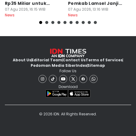
Rp35 Miliar untuk
Pemkab Lamsel Janji
P
Kejaksaan
07 Agu 2026, 16:15 WIB
Segera Perbaiki
07 Agu 2026, 13:16 WIB
D
07
News
News
Ne
About Us
Editorial Team
Contact Us
Terms of Services
Pedoman Media Siber
Index
Sitemap
Follow Us
Download
© 2026 IDN. All Rights Reserved.