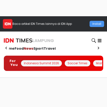
Baca artikel
IDN Times
lainnya di IDN App
Install
LAMPUNG
Home
Food
News
Sport
Travel
For
Indonesia Summit 2026
Soccer Times
Iklanin 
You