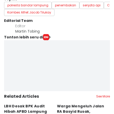
polresta bandar lampung
penembakan
senjata api
Cur
Kombes Alfret Jacob Tilukay
Editorial Team
Editor
Martin Tobing
Tonton lebih seru di
Related Articles
See More
LBH Desak BPK Audit
Warga Mengeluh Jalan
B
Hibah APBD Lampung
RA Basyid Rusak,
Pe