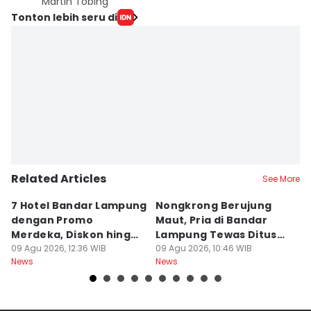
Martin Tobing
Tonton lebih seru di
Related Articles
See More
7 Hotel Bandar Lampung
Nongkrong Berujung
W
dengan Promo
Maut, Pria di Bandar
K
Merdeka, Diskon hingga
Lampung Tewas Ditusuk
L
50 Persen
09 Agu 2026, 12:36 WIB
Teman
09 Agu 2026, 10:46 WIB
W
09
News
News
Ne