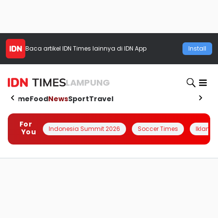
Baca artikel
IDN Times
lainnya di IDN App
Install
LAMPUNG
Home
Food
News
Sport
Travel
For
Indonesia Summit 2026
Soccer Times
Iklanin 
You