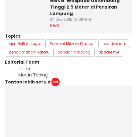
BMKG: Waspada Gelombang
Tinggi 2,5 Meter di Perairan
Lampung
24 Des 2025, 18:02 WIB
News
Topics
Irjen Helfi Assegaf
Rahmat Mirzani Djausal
eva dwiana
pengamanan nataru
bandar lampung
Update me
Editorial Team
Editor
Martin Tobing
Tonton lebih seru di