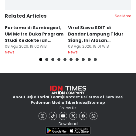
Related Articles
See More
Pertama di Sumbagsel,
Viral Siswa SDIT di
C
UM Metro Buka Program
Bandar Lampung Tidur
d
Studi Kedokteran
Siang, Ini Alasan
B
Hewan
08 Agu 2026, 19:02 WIB
Sekolah
08 Agu 2026, 18:01 WIB
08
News
News
Ne
About Us
Editorial Team
Contact Us
Terms of Services
Pedoman Media Siber
Index
Sitemap
Follow Us
Download