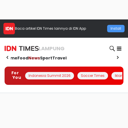
Baca artikel
IDN Times
lainnya di IDN App
Install
LAMPUNG
Home
Food
News
Sport
Travel
For
Indonesia Summit 2026
Soccer Times
Iklanin 
You