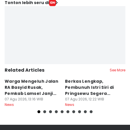
Tonton lebih seru di
Related Articles
See More
Warga Mengeluh Jalan
Berkas Lengkap,
1
RA Basyid Rusak,
Pembunuh Istri Siri di
E
Pemkab Lamsel Janji
Pringsewu Segera
K
Segera Perbaiki
07 Agu 2026, 13:16 WIB
Disidang
07 Agu 2026, 12:22 WIB
B
07
News
News
Ne