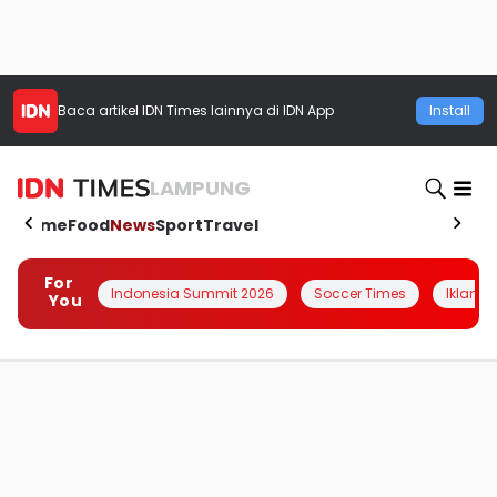
Baca artikel
IDN Times
lainnya di IDN App
Install
LAMPUNG
Home
Food
News
Sport
Travel
For
Indonesia Summit 2026
Soccer Times
Iklanin 
You