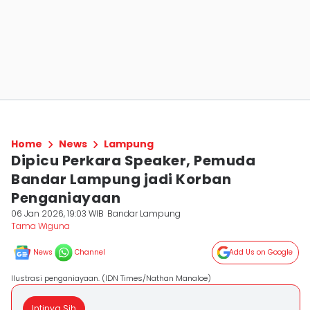
Home
News
Lampung
Dipicu Perkara Speaker, Pemuda
Bandar Lampung jadi Korban
Penganiayaan
06 Jan 2026, 19:03 WIB
Bandar Lampung
Tama Wiguna
News
Channel
Add Us on Google
Ilustrasi penganiayaan. (IDN Times/Nathan Manaloe)
Intinya Sih