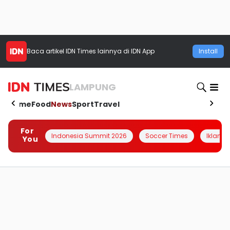
Baca artikel
IDN Times
lainnya di IDN App
Install
LAMPUNG
Home
Food
News
Sport
Travel
For
Indonesia Summit 2026
Soccer Times
Iklanin 
You