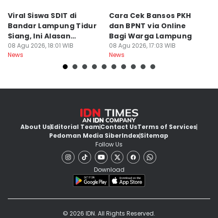
Viral Siswa SDIT di
Cara Cek Bansos PKH
PR
Bandar Lampung Tidur
dan BPNT via Online
P
Siang, Ini Alasan
Bagi Warga Lampung
J
Sekolah
08 Agu 2026, 18:01 WIB
08 Agu 2026, 17:03 WIB
08
News
News
Ne
About Us
Editorial Team
Contact Us
Terms of Services
Pedoman Media Siber
Index
Sitemap
Follow Us
Download
© 2026 IDN. All Rights Reserved.