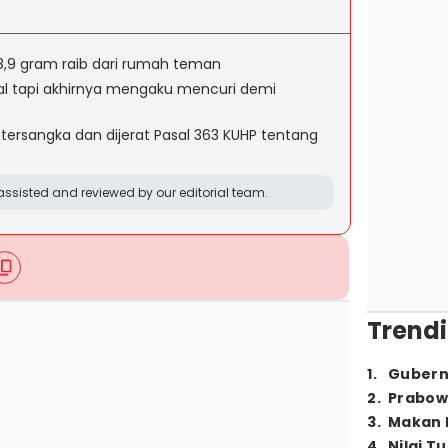
8,9 gram raib dari rumah teman
l tapi akhirnya mengaku mencuri demi
 tersangka dan dijerat Pasal 363 KUHP tentang
ssisted and reviewed by our editorial team.
Trendi
1
.
Gubern
2
.
Prabow
3
.
Makan B
4
.
Nilai T