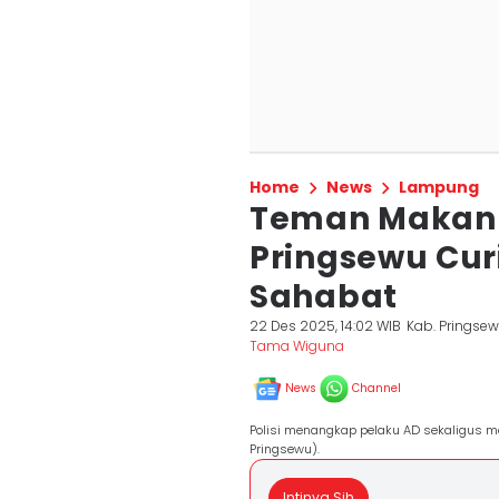
Home
News
Lampung
Teman Makan 
Pringsewu Curi
Sahabat
22 Des 2025, 14:02 WIB
Kab. Pringse
Tama Wiguna
News
Channel
Polisi menangkap pelaku AD sekaligus me
Pringsewu).
Intinya Sih