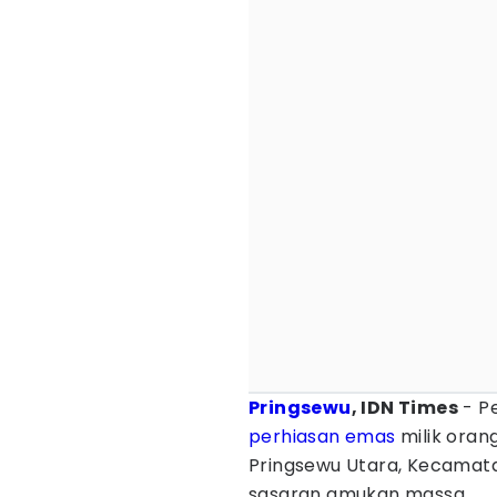
Pringsewu
, IDN Times
- Pe
perhiasan
emas
milik oran
Pringsewu Utara, Kecamata
sasaran amukan massa.