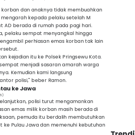
n korban dan anaknya tidak membuahkan
n mengarah kepada pelaku setelah M
at AD berada di rumah pada pagi hari.
ya, pelaku sempat menyangkal hingga
engambil perhiasan emas korban tak lain
ersebut.
n kejadian itu ke Polsek Pringsewu Kota.
ku sempat menjadi sasaran amarah warga
nya. Kemudian kami langsung
tor polisi," beber Ramon.
ntau ke Jawa
ti)
elanjutkan, polisi turut mengamankan
asan emas milik korban masih berada di
iksaan, pemuda itu berdalih membutuhkan
at ke Pulau Jawa dan memenuhi kebutuhan
Trend