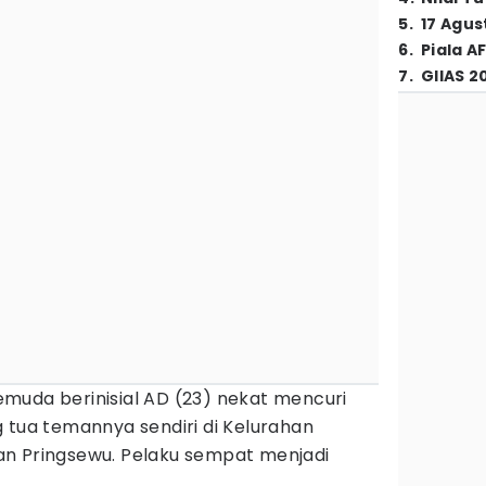
5
.
17 Agus
6
.
Piala A
7
.
GIIAS 2
muda berinisial AD (23) nekat mencuri
g tua temannya sendiri di Kelurahan
n Pringsewu. Pelaku sempat menjadi