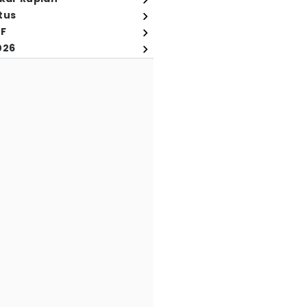
tus
FF
026