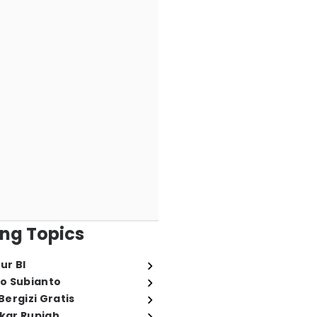
ng Topics
ur BI
o Subianto
ergizi Gratis
ukar Rupiah