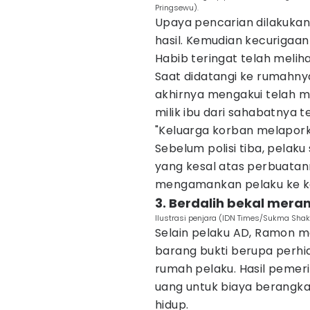
Pringsewu).
Upaya pencarian dilakuka
hasil. Kemudian kecurigaa
Habib teringat telah melih
Saat didatangi ke rumahn
akhirnya mengakui telah m
milik ibu dari sahabatnya t
"Keluarga korban melaporka
Sebelum polisi tiba, pela
yang kesal atas perbuatan
mengamankan pelaku ke kan
3. Berdalih bekal mera
Ilustrasi penjara (IDN Times/Sukma Shak
Selain pelaku AD, Ramon m
barang bukti berupa perhi
rumah pelaku. Hasil pemer
uang untuk biaya berangk
hidup.