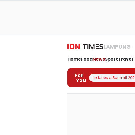
LAMPUNG
Home
Food
News
Sport
Travel
For
Indonesia Summit 202
You