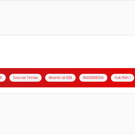
6
Soccer Times
Iklanin di IDN
INSIDENESIA
Yuk Pilih !