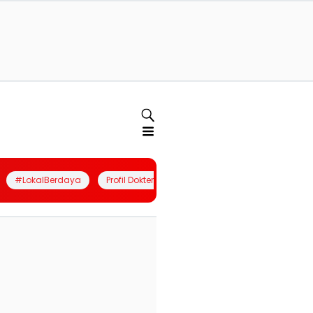
#LokalBerdaya
Profil Dokter
Quiz
Join Community