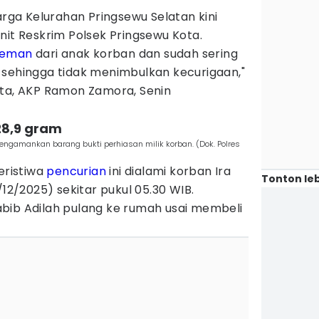
arga Kelurahan Pringsewu Selatan kini
nit Reskrim Polsek Pringsewu Kota.
teman
dari anak korban dan sudah sering
 sehingga tidak menimbulkan kecurigaan,"
ota, AKP Ramon Zamora, Senin
 28,9 gram
ngamankan barang bukti perhiasan milik korban. (Dok. Polres
ristiwa
pencurian
ini dialami korban Ira
Tonton leb
/12/2025) sekitar pukul 05.30 WIB.
bib Adilah pulang ke rumah usai membeli