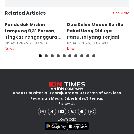
Related Articles
See More
Penduduk Miskin
Dua Sales Modus Beli Es
Vi
Lampung 9,31 Persen,
Pakai Uang Diduga
P
Tingkat Pengangguran
Palsu, Ini yang Terjadi
S
Terbuka Naik
06 Agu 2026, 20:03 WIB
06 Agu 2026, 19:02 WIB
06
News
News
Ne
About Us
Editorial Team
Contact Us
Terms of Services
Pedoman Media Siber
Index
Sitemap
Follow Us
Download