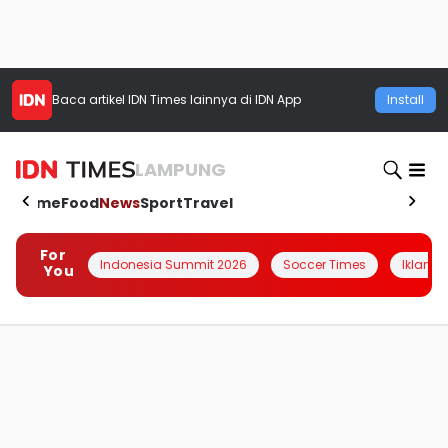
Baca artikel
IDN Times
lainnya di IDN App
Install
LAMPUNG
Home
Food
News
Sport
Travel
For
Indonesia Summit 2026
Soccer Times
Iklanin 
You