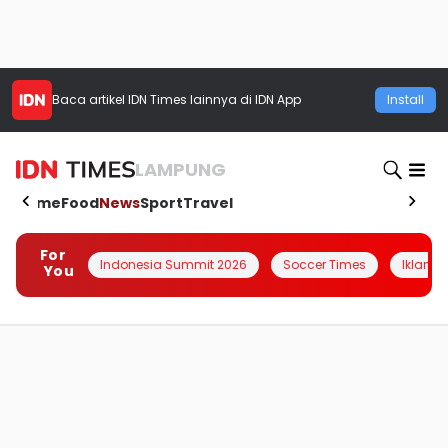
Baca artikel
IDN Times
lainnya di IDN App
Install
LAMPUNG
Home
Food
News
Sport
Travel
For
Indonesia Summit 2026
Soccer Times
Iklanin 
You