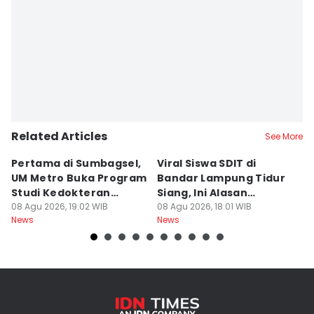
Related Articles
See More
Pertama di Sumbagsel,
Viral Siswa SDIT di
C
UM Metro Buka Program
Bandar Lampung Tidur
d
Studi Kedokteran
Siang, Ini Alasan
B
Hewan
08 Agu 2026, 19:02 WIB
Sekolah
08 Agu 2026, 18:01 WIB
08
News
News
Ne