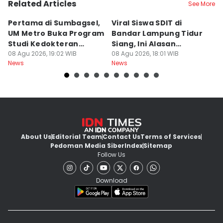
Related Articles
See More
Pertama di Sumbagsel,
Viral Siswa SDIT di
C
UM Metro Buka Program
Bandar Lampung Tidur
d
Studi Kedokteran
Siang, Ini Alasan
B
Hewan
08 Agu 2026, 19:02 WIB
Sekolah
08 Agu 2026, 18:01 WIB
08
News
News
Ne
About Us
Editorial Team
Contact Us
Terms of Services
Pedoman Media Siber
Index
Sitemap
Follow Us
Download