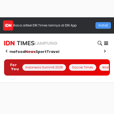
Baca artikel
IDN Times
lainnya di IDN App
Install
LAMPUNG
Home
Food
News
Sport
Travel
For
Indonesia Summit 2026
Soccer Times
Iklanin 
You