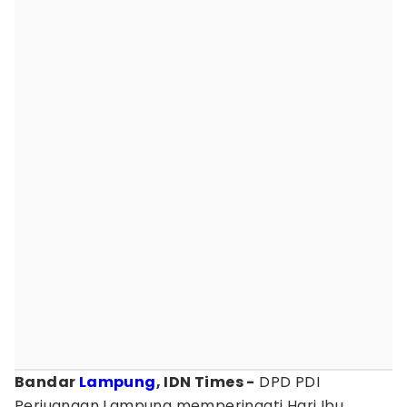
Bandar
Lampung
, IDN Times -
DPD PDI
Perjuangan Lampung memperingati Hari Ibu