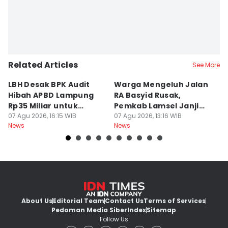
Related Articles
See More
LBH Desak BPK Audit
Warga Mengeluh Jalan
B
Hibah APBD Lampung
RA Basyid Rusak,
Pe
Rp35 Miliar untuk
Pemkab Lamsel Janji
P
Kejaksaan
07 Agu 2026, 16:15 WIB
Segera Perbaiki
07 Agu 2026, 13:16 WIB
D
07
News
News
Ne
About Us
Editorial Team
Contact Us
Terms of Services
Pedoman Media Siber
Index
Sitemap
Follow Us