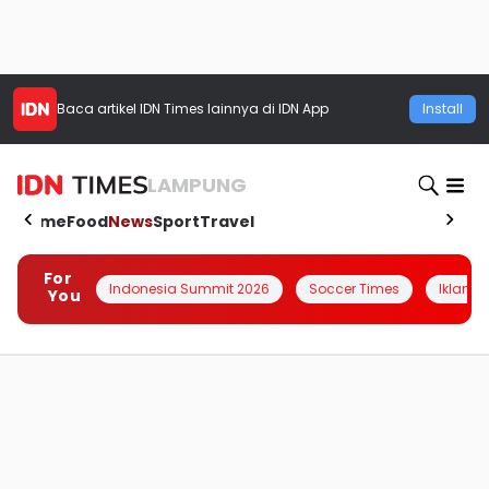
Baca artikel
IDN Times
lainnya di IDN App
Install
LAMPUNG
Home
Food
News
Sport
Travel
For
Indonesia Summit 2026
Soccer Times
Iklanin 
You