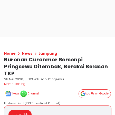
Home
News
Lampung
Buronan Curanmor Bersenpi
Pringsewu Ditembak, Beraksi Belasan
TKP
28 Mei 2026, 08:03 WIB
Kab. Pringsewu
Martin Tobing
News
Channel
Add Us on Google
Ilustrasi pistol.(IDN Times/Arief Rahmat)
Intinya Sih