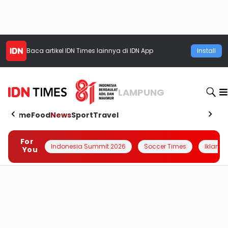
Baca artikel
IDN Times
lainnya di IDN App
Install
LAMPUNG
Home
Food
News
Sport
Travel
For
Indonesia Summit 2026
Soccer Times
Iklanin 
You