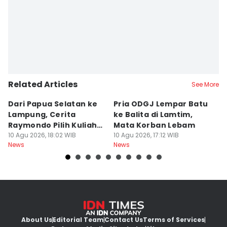
Related Articles
See More
Dari Papua Selatan ke
Pria ODGJ Lempar Batu
13
Lampung, Cerita
ke Balita di Lamtim,
L
Raymondo Pilih Kuliah
Mata Korban Lebam
L
ITERA
10 Agu 2026, 18:02 WIB
10 Agu 2026, 17:12 WIB
10
News
News
Ne
About Us
Editorial Team
Contact Us
Terms of Services