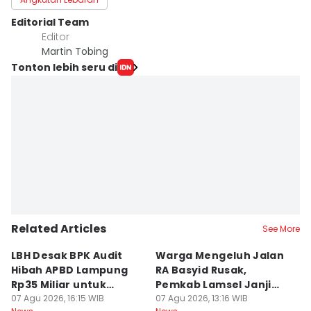
Editorial Team
Editor
Martin Tobing
Tonton lebih seru di
Related Articles
See More
LBH Desak BPK Audit
Warga Mengeluh Jalan
B
Hibah APBD Lampung
RA Basyid Rusak,
Pe
Rp35 Miliar untuk
Pemkab Lamsel Janji
P
Kejaksaan
07 Agu 2026, 16:15 WIB
Segera Perbaiki
07 Agu 2026, 13:16 WIB
D
07