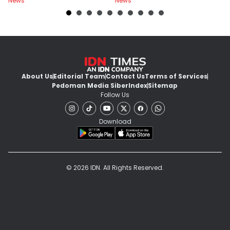
News
News
Ne
About Us
Editorial Team
Contact Us
Terms of Services
Pedoman Media Siber
Index
Sitemap
Follow Us
Download
© 2026 IDN. All Rights Reserved.