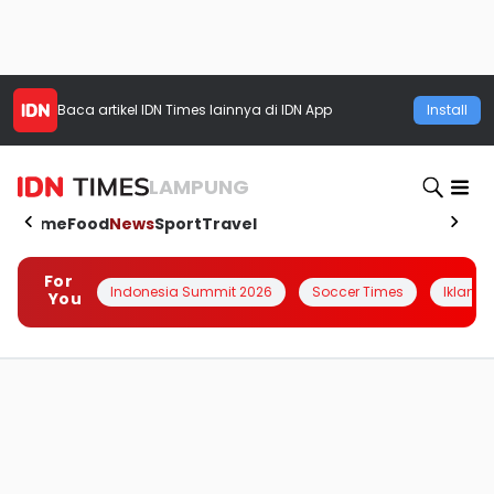
Baca artikel
IDN Times
lainnya di IDN App
Install
LAMPUNG
Home
Food
News
Sport
Travel
For
Indonesia Summit 2026
Soccer Times
Iklanin 
You