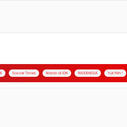
6
Soccer Times
Iklanin di IDN
INSIDENESIA
Yuk Pilih !