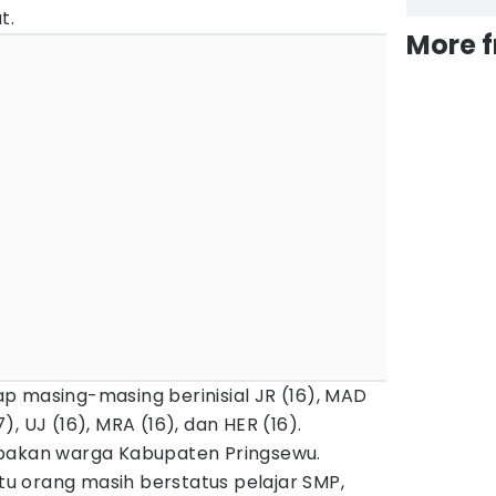
t.
More 
p masing-masing berinisial JR (16), MAD
17), UJ (16), MRA (16), dan HER (16).
upakan warga Kabupaten Pringsewu.
atu orang masih berstatus pelajar SMP,