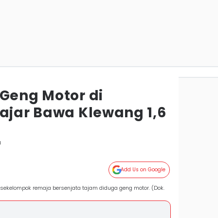
 Geng Motor di
lajar Bawa Klewang 1,6
u
Add Us on Google
sekelompok remaja bersenjata tajam diduga geng motor. (Dok.