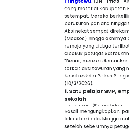
Pringsewu
, IDN Times -
Ak
geng motor di Kabupaten 
setempat. Mereka berkeli
berukuran panjang hingga 
Aksi nekat sempat direkam 
(Medsos) hingga akhirnya 
remaja yang diduga terlib
dibekuk petugas Satreskrim
"Benar, mereka diamankan 
terkait aksi tawuran yang
Kasatreskrim Polres Pringse
(10/3/2026).
1. Satu pelajar SMP, em
sekolah
Ilustrasi tawuran. (IDN Times/ Aditya Pr
Rosali mengungkapkan, par
lokasi berbeda, Minggu mala
setelah sebelumnya petug