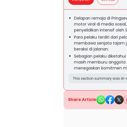
Delapan remaja di Pringse
motor viral di media sos
penyelidikan intensif oleh 
Para pelaku terdiri dari p
membawa senjata tajam je
beraksi di jalanan.
Sebagian pelaku diketahui 
masih memburu anggota la
menegaskan komitmen men
This section summary was AI-a
Share Article