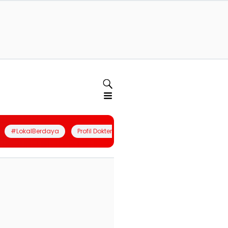
#LokalBerdaya
Profil Dokter
Quiz
Join Community