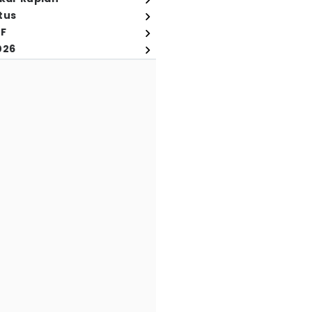
tus
FF
026