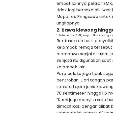
empat lainnya pelajar SMK
tidak lagi bersekolah. Saat
Mapolres Pringsewu untuk m
ungkapnya.
2. Bawa klewang hingg
1. Satu pelajar SMP, empat SMK, dan tiga
Berdasarkan hasil penyelid
kelompok remaja tersebut k
membawa senjata tajam jen
Senjata itu digunakan saat
kelompok lain.
Para pelaku juga tidak seg
bentrokan. Dari tangan para
senjata tajam jenis klewan
70 sentimeter hingga 1,6 m
"Kami juga menyita satu b
dimodifikasi dengan diikat
sebagai alat pemukul," uca