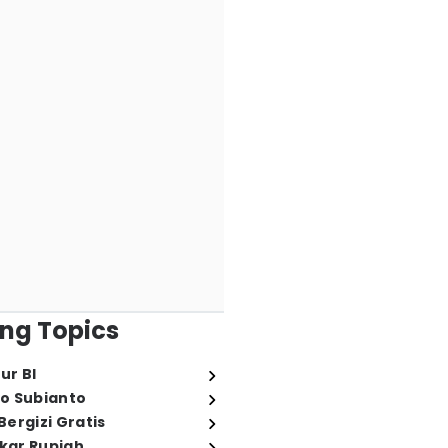
ng Topics
ur BI
o Subianto
ergizi Gratis
ukar Rupiah