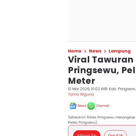
Home
News
Lampung
Viral Tawuran
Pringsewu, Pe
Meter
10 Mar 2026, 10:02 WIB
Kab. Pringsew
Tama Wiguna
News
Channel
Satreskrim Polres Pringsewu menangkap 
Polres Pringsewu).
Intinya Sih
Gini Kak