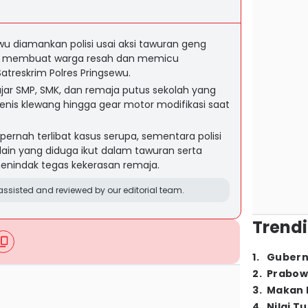
wu diamankan polisi usai aksi tawuran geng
ial, membuat warga resah dan memicu
Satreskrim Polres Pringsewu.
elajar SMP, SMK, dan remaja putus sekolah yang
nis klewang hingga gear motor modifikasi saat
pernah terlibat kasus serupa, sementara polisi
in yang diduga ikut dalam tawuran serta
indak tegas kekerasan remaja.
ssisted and reviewed by our editorial team.
Trendi
1
.
Gubern
2
.
Prabow
3
.
Makan B
4
.
Nilai T