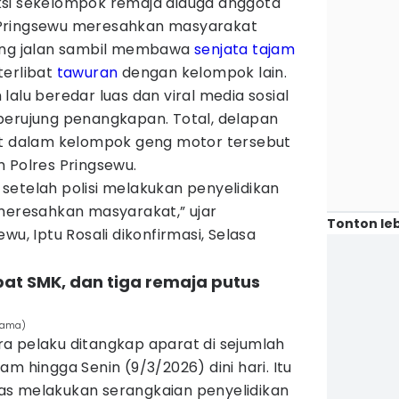
si sekelompok remaja diduga anggota
Pringsewu meresahkan masyarakat
ling jalan sambil membawa
senjata tajam
terlibat
tawuran
dengan kelompok lain.
lalu beredar luas dan viral media sosial
berujung penangkapan. Total, delapan
at dalam kelompok geng motor tersebut
 Polres Pringsewu.
setelah polisi melakukan penyelidikan
 meresahkan masyarakat,” ujar
Tonton leb
wu, Iptu Rosali dikonfirmasi, Selasa
pat SMK, dan tiga remaja putus
atama)
a pelaku ditangkap aparat di sejumlah
m hingga Senin (9/3/2026) dini hari. Itu
as melakukan serangkaian penyelidikan