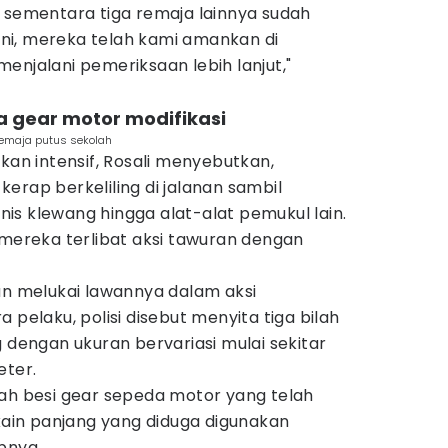
, sementara tiga remaja lainnya sudah
 ini, mereka telah kami amankan di
enjalani pemeriksaan lebih lanjut,"
a gear motor modifikasi
 remaja putus sekolah
ikan intensif, Rosali menyebutkan,
erap berkeliling di jalanan sambil
is klewang hingga alat-alat pemukul lain.
 mereka terlibat aksi tawuran dengan
an melukai lawannya dalam aksi
 pelaku, polisi disebut menyita tiga bilah
g dengan ukuran bervariasi mulai sekitar
eter.
uah besi gear sepeda motor yang telah
 kain panjang yang diduga digunakan
pnya.