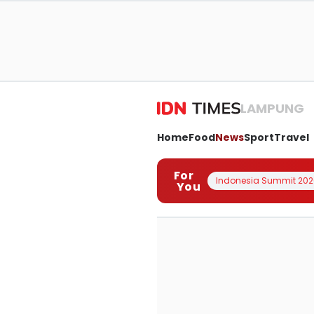
LAMPUNG
Home
Food
News
Sport
Travel
For
Indonesia Summit 202
You