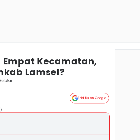
m Empat Kecamatan,
mkab Lamsel?
Selatan
Add Us on Google
n)