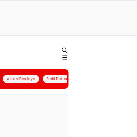
#LokalBerdaya
Profil Dokter
Quiz
Join Community