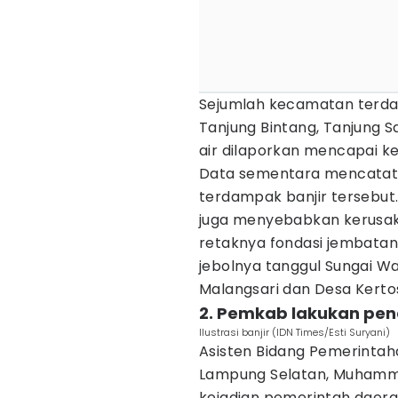
Sejumlah kecamatan terda
Tanjung Bintang, Tanjung Sa
air dilaporkan mencapai ke
Data sementara mencatat s
terdampak banjir tersebut
juga menyebabkan kerusaka
retaknya fondasi jembatan
jebolnya tanggul Sungai Wa
Malangsari dan Desa Kertos
2. Pemkab lakukan pen
Ilustrasi banjir (IDN Times/Esti Suryani)
Asisten Bidang Pemerinta
Lampung Selatan, Muhamm
kejadian pemerintah daerah