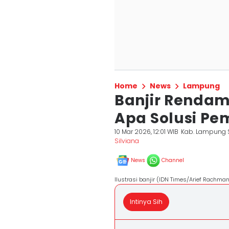
Home
News
Lampung
Banjir Renda
Apa Solusi Pe
10 Mar 2026, 12:01 WIB
Kab. Lampung 
Silviana
News
Channel
Ilustrasi banjir (IDN Times/Arief Rachma
Intinya Sih