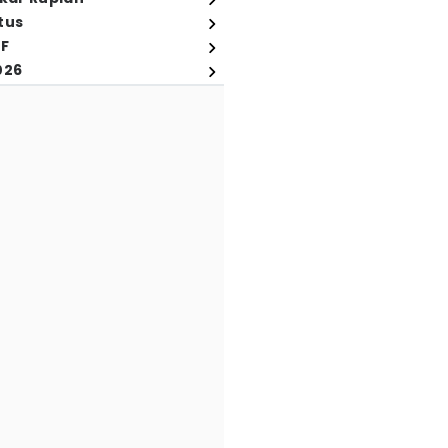
tus
FF
026