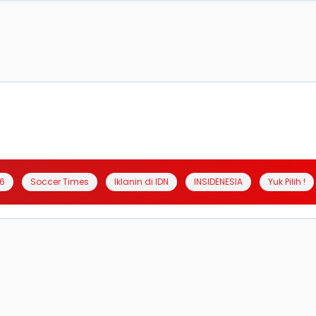
6
Soccer Times
Iklanin di IDN
INSIDENESIA
Yuk Pilih !