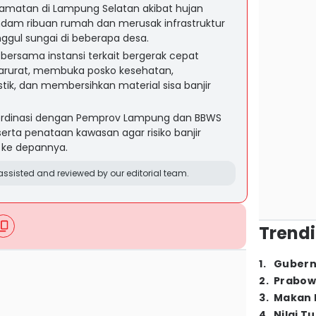
amatan di Lampung Selatan akibat hujan
endam ribuan rumah dan merusak infrastruktur
nggul sungai di beberapa desa.
ersama instansi terkait bergerak cepat
rurat, membuka posko kesehatan,
tik, dan membersihkan material sisa banjir
ordinasi dengan Pemprov Lampung dan BBWS
erta penataan kawasan agar risiko banjir
r ke depannya.
ssisted and reviewed by our editorial team.
Trendi
1
.
Gubern
2
.
Prabow
3
.
Makan B
4
.
Nilai T