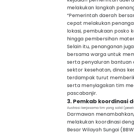
melakukan langkah penang
“Pemerintah daerah bersam
cepat melakukan penangana
lokasi, pembukaan posko kes
hingga pembersihan material
Selain itu, penanganan jug
bersama warga untuk memb
serta penyaluran bantuan 
sektor kesehatan, dinas k
terdampak turut memberi
serta menyiagakan tim med
pascabanjir.
3. Pemkab koordinasi 
ilustrasi kerjasama tim yang solid (pexe
Darmawan menambahkan, p
melakukan koordinasi deng
Besar Wilayah Sungai (BBWS