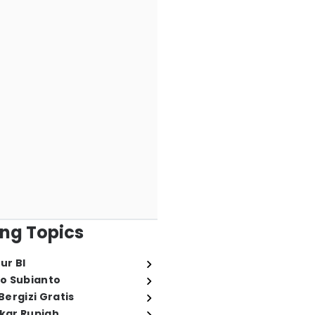
ng Topics
ur BI
o Subianto
ergizi Gratis
ukar Rupiah