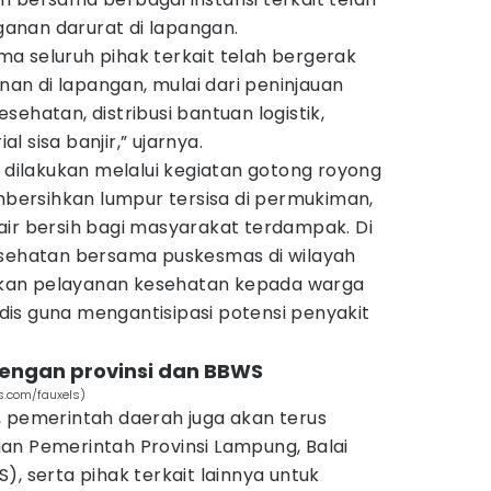
anan darurat di lapangan.
a seluruh pihak terkait telah bergerak
n di lapangan, mulai dari peninjauan
ehatan, distribusi bantuan logistik,
 sisa banjir,” ujarnya.
a dilakukan melalui kegiatan gotong royong
ersihkan lumpur tersisa di permukiman,
air bersih bagi masyarakat terdampak. Di
esehatan bersama puskesmas di wilayah
kan pelayanan kesehatan kepada warga
is guna mengantisipasi potensi penyakit
dengan provinsi dan BBWS
ls.com/fauxels)
emerintah daerah juga akan terus
an Pemerintah Provinsi Lampung, Balai
), serta pihak terkait lainnya untuk