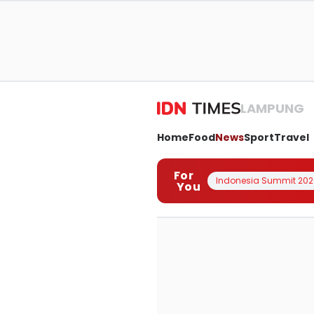
LAMPUNG
Home
Food
News
Sport
Travel
For
Indonesia Summit 202
You