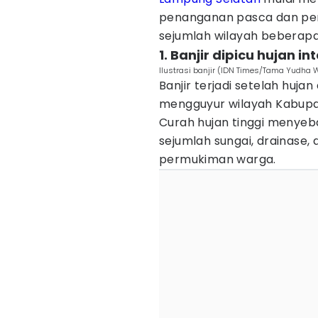
penanganan pasca dan pe
sejumlah wilayah beberapa 
1. Banjir dipicu hujan i
Ilustrasi banjir (IDN Times/Tama Yudha 
Banjir terjadi setelah huja
mengguyur wilayah Kabupa
Curah hujan tinggi menyeb
sejumlah sungai, drainase, 
permukiman warga.