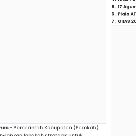
5
.
17 Agus
6
.
Piala A
7
.
GIIAS 2
mes -
Pemerintah Kabupaten (Pemkab)
yiapkan langkah strategis untuk