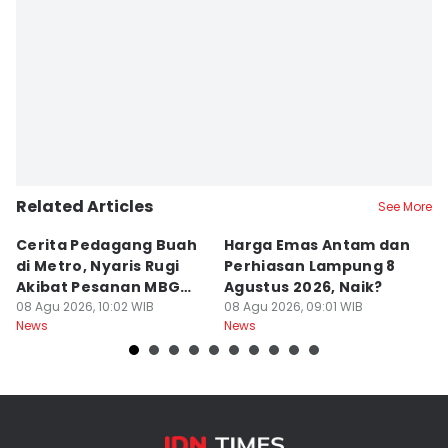
Related Articles
See More
Cerita Pedagang Buah
Harga Emas Antam dan
P
di Metro, Nyaris Rugi
Perhiasan Lampung 8
P
Akibat Pesanan MBG
Agustus 2026, Naik?
A
Batal
08 Agu 2026, 10:02 WIB
08 Agu 2026, 09:01 WIB
B
08
News
News
Ne