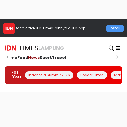
Baca artikel
IDN Times
lainnya di IDN App
Install
LAMPUNG
Home
Food
News
Sport
Travel
For
Indonesia Summit 2026
Soccer Times
Iklanin 
You