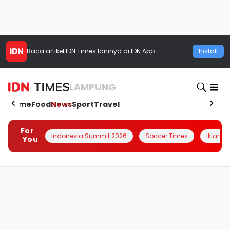
Baca artikel
IDN Times
lainnya di IDN App
Install
LAMPUNG
Home
Food
News
Sport
Travel
For
Indonesia Summit 2026
Soccer Times
Iklanin 
You