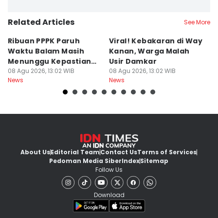
Related Articles
See More
Ribuan PPPK Paruh
Viral! Kebakaran di Way
R
Waktu Balam Masih
Kanan, Warga Malah
L
Menunggu Kepastian
Usir Damkar
J
Diangkat
08 Agu 2026, 13:02 WIB
08 Agu 2026, 13:02 WIB
08
News
News
Ne
About Us
Editorial Team
Contact Us
Terms of Services
Pedoman Media Siber
Index
Sitemap
Follow Us
Download