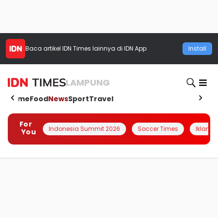
Baca artikel
IDN Times
lainnya di IDN App
Install
LAMPUNG
Home
Food
News
Sport
Travel
For
Indonesia Summit 2026
Soccer Times
Iklanin 
You