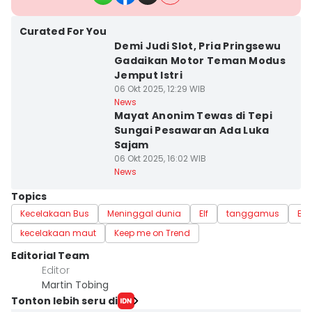
Curated For You
Demi Judi Slot, Pria Pringsewu
Gadaikan Motor Teman Modus
Jemput Istri
06 Okt 2025, 12:29 WIB
News
Mayat Anonim Tewas di Tepi
Sungai Pesawaran Ada Luka
Sajam
06 Okt 2025, 16:02 WIB
News
Topics
Kecelakaan Bus
Meninggal dunia
Elf
tanggamus
Bo
kecelakaan maut
Keep me on Trend
Editorial Team
Editor
Martin Tobing
Tonton lebih seru di