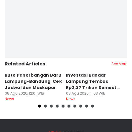
Related Articles
See More
Rute Penerbangan Baru
Investasi Bandar
C
Lampung-Bandung, Cek
Lampung Tembus
di
Jadwal dan Maskapai
Rp2,37 Triliun Semester
A
08 Agu 2026, 12:01 WIB
I 2026
08 Agu 2026, 11:03 WIB
B
08
News
News
Ne