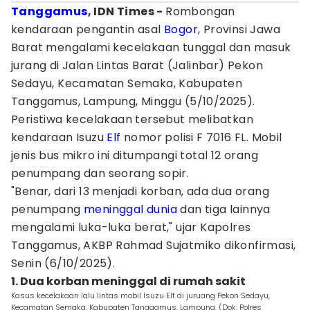
Tanggamus
, IDN Times -
Rombongan
kendaraan pengantin asal
Bogor
, Provinsi Jawa
Barat mengalami kecelakaan tunggal dan masuk
jurang di Jalan Lintas Barat (Jalinbar) Pekon
Sedayu, Kecamatan Semaka, Kabupaten
Tanggamus, Lampung, Minggu (5/10/2025).
Peristiwa kecelakaan tersebut melibatkan
kendaraan Isuzu
Elf
nomor polisi F 7016 FL. Mobil
jenis bus mikro ini ditumpangi total 12 orang
penumpang dan seorang sopir.
"Benar, dari 13 menjadi korban, ada dua orang
penumpang
meninggal dunia
dan tiga lainnya
mengalami luka-luka berat," ujar Kapolres
Tanggamus, AKBP Rahmad Sujatmiko dikonfirmasi,
Senin (6/10/2025).
1. Dua korban meninggal di rumah sakit
Kasus kecelakaan lalu lintas mobil Isuzu Elf di juruang Pekon Sedayu,
Kecamatan Semaka, Kabupaten Tanggamus, Lampung. (Dok. Polres