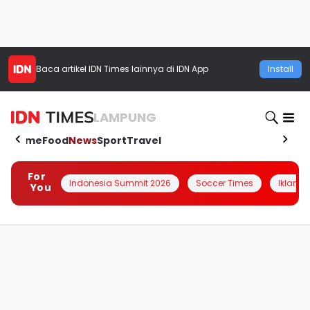
Baca artikel
IDN Times
lainnya di IDN App
Install
LAMPUNG
Home
Food
News
Sport
Travel
For
Indonesia Summit 2026
Soccer Times
Iklanin 
You