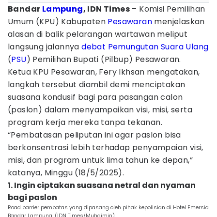
Bandar
Lampung
, IDN Times
– Komisi Pemilihan
Umum (KPU) Kabupaten
Pesawaran
menjelaskan
alasan di balik pelarangan wartawan meliput
langsung jalannya
debat
Pemungutan Suara Ulang
(
PSU
) Pemilihan Bupati (Pilbup) Pesawaran.
Ketua KPU Pesawaran, Fery Ikhsan mengatakan,
langkah tersebut diambil demi menciptakan
suasana kondusif bagi para pasangan calon
(paslon) dalam menyampaikan visi, misi, serta
program kerja mereka tanpa tekanan.
“Pembatasan peliputan ini agar paslon bisa
berkonsentrasi lebih terhadap penyampaian visi,
misi, dan program untuk lima tahun ke depan,”
katanya, Minggu (18/5/2025).
1. Ingin ciptakan suasana netral dan nyaman
bagi paslon
Road barrier pembatas yang dipasang oleh pihak kepolisian di Hotel Emersia
Bandar Lampung. (IDN Times/Muhaimin)