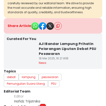
carefully reviewed by our editorial team. We strive to provide
the most accurate and reliable information, ensuring high
standards of quality, credibility, and trustworthiness.
Share Article
Curated For You
AJI Bandar Lampung Prihatin
Pelarangan Liputan Debat PSU
Pesawaran
18 Mei 2025, 16:21 WIB
News
Topics
debat
lampung
pesawaran
Pemungutan Suara Ulang
PSU
Editorial Team
Editor
Hafidz Trijatnika