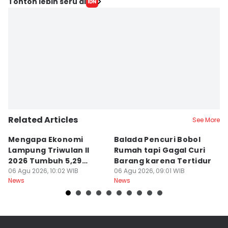
Tonton lebih seru di
Related Articles
See More
Mengapa Ekonomi
Balada Pencuri Bobol
H
Lampung Triwulan II
Rumah tapi Gagal Curi
P
2026 Tumbuh 5,29
Barang karena Tertidur
A
Persen?
06 Agu 2026, 10:02 WIB
06 Agu 2026, 09:01 WIB
06
News
News
Ne