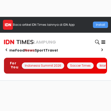
Baca artikel
IDN Times
lainnya di IDN App
Install
LAMPUNG
Home
Food
News
Sport
Travel
For
Indonesia Summit 2026
Soccer Times
Iklanin 
You