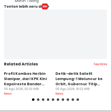
Martin Tobing
Tonton lebih seru di
Related Articles
See More
Profil Kombes Herbin
Detik-detik Satelit
L
Sianipar, dari KPK Kini
Lampung-1 Meluncur ke
H
Kapolresta Bandar
Orbit, Gubernur Titip
Ra
Lampung
05 Agu 2026, 20:03 WIB
Pesan
05 Agu 2026, 19:02 WIB
A
05
News
News
Ne