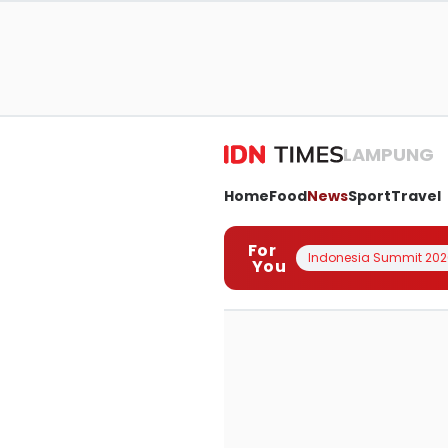
LAMPUNG
Home
Food
News
Sport
Travel
For
Indonesia Summit 202
You