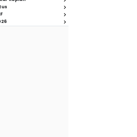
tus
FF
026