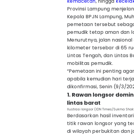
kemacetan
, hingga
kecela
Provinsi Lampung menjelan
Kepala BPJN Lampung, Muh
pemetaan tersebut sebagai
pemudik tetap aman dan l
Menurutnya, jalan nasional 
kilometer tersebar di 65 r
Lintas Tengah, dan Lintas 
mobilitas pemudik.
“Pemetaan ini penting aga
apabila kemudian hari terjad
dikonfirmasi, Senin (9/3/20
1. Rawan longsor domin
lintas barat
Ilustrasi longsor (IDN Times/Sukma Shakt
Berdasarkan hasil inventar
titik rawan longsor yang te
di wilayah perbukitan dan ja