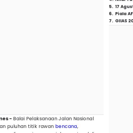
5
.
17 Agus
6
.
Piala A
7
.
GIIAS 2
imes -
Balai Pelaksanaan Jalan Nasional
 puluhan titik rawan
bencana
,