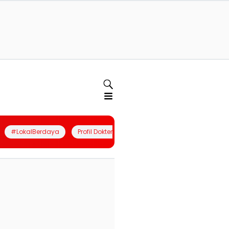
#LokalBerdaya
Profil Dokter
Quiz
Join Community