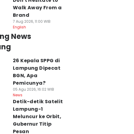
Don't Hesitate to
Walk Away From a
Brand
7 Aug 2026, 11:00 WIB
English
ing News
ung
26 Kepala SPPG di
Lampung Dipecat
BGN, Apa
Pemicunya?
05 Agu 2026, 16:02 WIB
News
Detik-detik Satelit
Lampung-1
Meluncur ke Orbit,
Gubernur Titip
Pesan