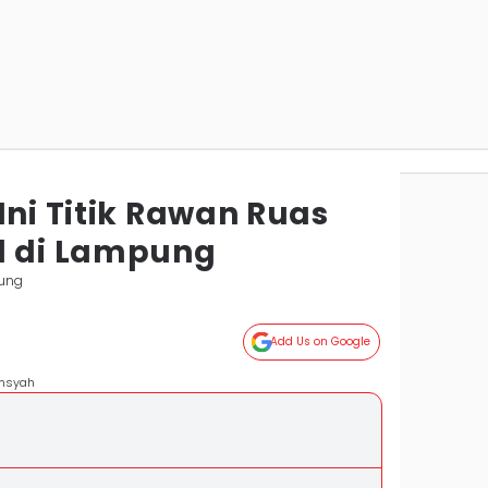
Ini Titik Rawan Ruas
l di Lampung
ung
Add Us on Google
ansyah