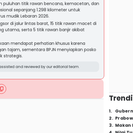
puluhan titik rawan bencana, kemacetan, dan
asional sepanjang 1.298 kilometer untuk
us mudik Lebaran 2026.
sor di jalur lintas barat, 15 titik rawan macet di
utama, serta 5 titik rawan banjir akibat
akaan mendapat perhatian khusus karena
ungan tajam, sementara BPJN menyiapkan posko
ik strategis.
ssisted and reviewed by our editorial team.
Trendi
1
.
Gubern
2
.
Prabow
3
.
Makan B
4
.
Nilai T