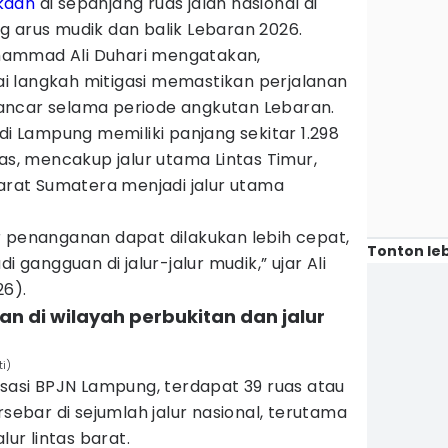
kaan
di sepanjang ruas jalan nasional di
g arus mudik dan balik Lebaran 2026.
ammad Ali Duhari mengatakan,
 langkah mitigasi memastikan perjalanan
ancar selama periode angkutan Lebaran.
di Lampung memiliki panjang sekitar 1.298
uas, mencakup jalur utama Lintas Timur,
Barat Sumatera menjadi jalur utama
r penanganan dapat dilakukan lebih cepat,
Tonton leb
i gangguan di jalur-jalur mudik,” ujar Ali
26).
an di wilayah perbukitan dan jalur
i)
isasi BPJN Lampung, terdapat 39 ruas atau
rsebar di sejumlah jalur nasional, terutama
lur lintas barat.