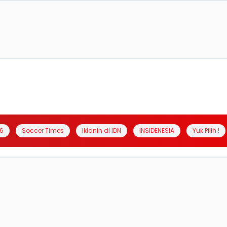
6
Soccer Times
Iklanin di IDN
INSIDENESIA
Yuk Pilih !