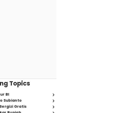
ng Topics
ur BI
o Subianto
ergizi Gratis
ukar Rupiah