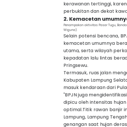
kerawanan tertinggi, karena
perbukitan dan dekat kawa
2. Kemacetan umumnya
Penampakan aktivitas Pasar Tugu, Band
Wiguna).
Selain potensi bencana, BP
kemacetan umumnya berada
utama, serta wilayah perk
kepadatan lalu lintas bera
Pringsewu.
Termasuk, ruas jalan meng
Kabupaten Lampung Selatan
masuk kendaraan dari Pula
"BPJN juga mengidentifikasi
dipicu oleh intensitas huja
optimal.Titik rawan banjir 
Lampung, Lampung Tengah,
genangan saat hujan deras,