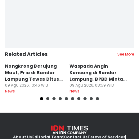
Related Articles
See More
Nongkrong Berujung
Waspada Angin
H
Maut, Pria di Bandar
Kencang di Bandar
L
Lampung Tewas Ditusuk
Lampung, BPBD Minta
2
Teman
09 Agu 2026, 10:46 WIB
Warga Berhati-Hati
09 Agu 2026, 08:59 WIB
J
09
News
News
Ne
About Us
Editorial Team
Contact Us
Terms of Services