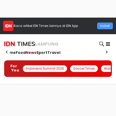
Baca artikel
IDN Times
lainnya di IDN App
Install
LAMPUNG
Home
Food
News
Sport
Travel
For
Indonesia Summit 2026
Soccer Times
Iklanin 
You