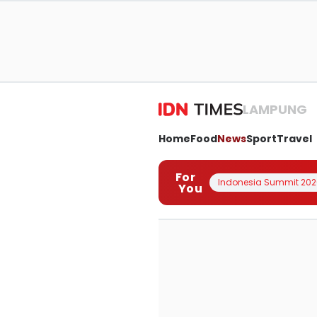
LAMPUNG
Home
Food
News
Sport
Travel
For
Indonesia Summit 202
You