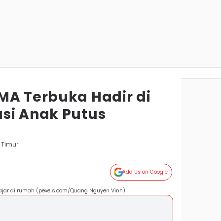
MA Terbuka Hadir di
si Anak Putus
 Timur
Add Us on Google
ajar di rumah (pexels.com/Quang Nguyen Vinh)