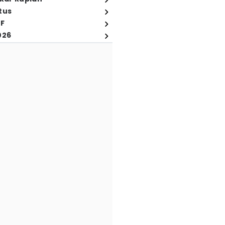
tus
FF
026