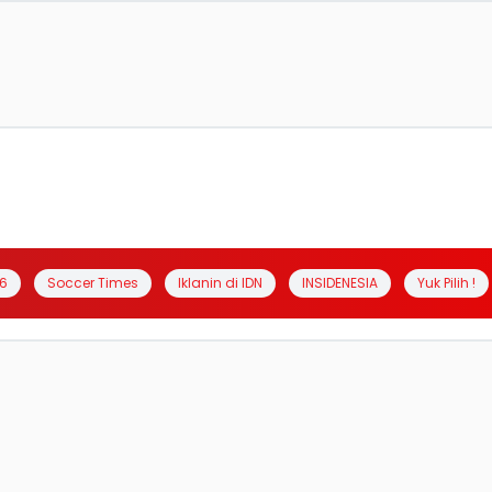
6
Soccer Times
Iklanin di IDN
INSIDENESIA
Yuk Pilih !