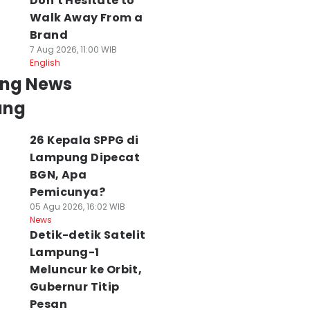
Don't Hesitate to
Walk Away From a
Brand
7 Aug 2026, 11:00 WIB
English
ing News
ung
26 Kepala SPPG di
Lampung Dipecat
BGN, Apa
Pemicunya?
05 Agu 2026, 16:02 WIB
News
Detik-detik Satelit
Lampung-1
Meluncur ke Orbit,
Gubernur Titip
Pesan