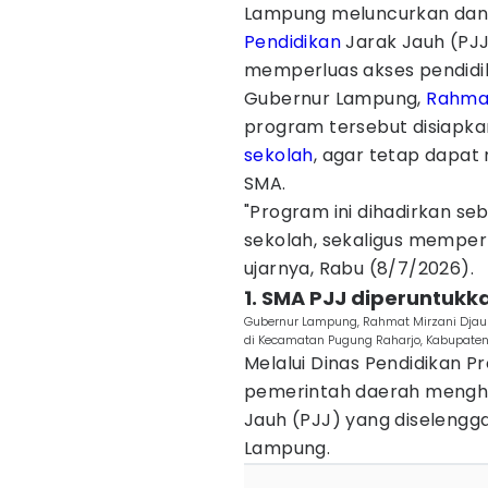
Lampung meluncurkan da
Pendidikan
Jarak Jauh (PJ
memperluas akses pendid
Gubernur Lampung,
Rahmat
program tersebut disiapka
sekolah
, agar tetap dapat
SMA.
"Program ini dihadirkan se
sekolah, sekaligus memper
ujarnya, Rabu (8/7/2026).
1. SMA PJJ diperuntukka
Gubernur Lampung, Rahmat Mirzani Djaus
di Kecamatan Pugung Raharjo, Kabupate
Melalui Dinas Pendidikan 
pemerintah daerah mengha
Jauh (PJJ) yang diselengg
Lampung.