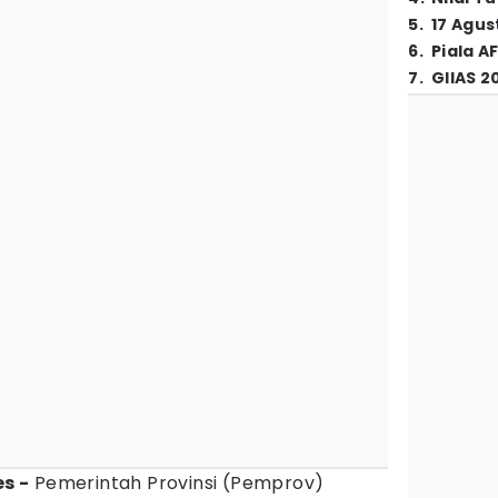
5
.
17 Agus
6
.
Piala A
7
.
GIIAS 2
s -
Pemerintah Provinsi (Pemprov)