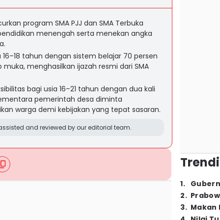
rkan program SMA PJJ dan SMA Terbuka
pendidikan menengah serta menekan angka
a.
a 16–18 tahun dengan sistem belajar 70 persen
p muka, menghasilkan ijazah resmi dari SMA
bilitas bagi usia 16–21 tahun dengan dua kali
ementara pemerintah desa diminta
kan warga demi kebijakan yang tepat sasaran.
ssisted and reviewed by our editorial team.
Trendi
1
.
Gubern
2
.
Prabow
3
.
Makan B
4
.
Nilai T