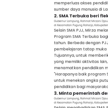
memperluas akses pendidik
sumber daya manusia di La
2. SMA Terbuka beri flek
Gubernur Lampung, Rahmat Mirzani Djaus
di Kecamatan Pugung Raharjo, Kabupate
Selain SMA PJJ, Mirza mela
Program SMA Terbuka bagi 
tahun. Berbeda dengan PJJ
pembelajaran tatap muka 
Tujuannya, untuk memberikan
yang memiliki aktivitas la
menamatkan pendidikan 
"Harapanya baik program 
untuk menekan angka putu
pendidikan bagi masyaraka
3. Minta pemerintah d
Gubernur Lampung, Rahmat Mirzani Djaus
di Kecamatan Pugung Raharjo, Kabupate
Selain menghadirkan SMA P