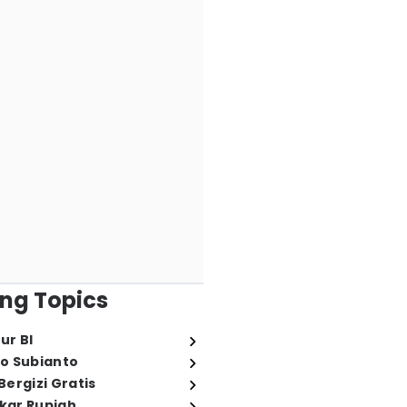
ng Topics
ur BI
o Subianto
ergizi Gratis
ukar Rupiah