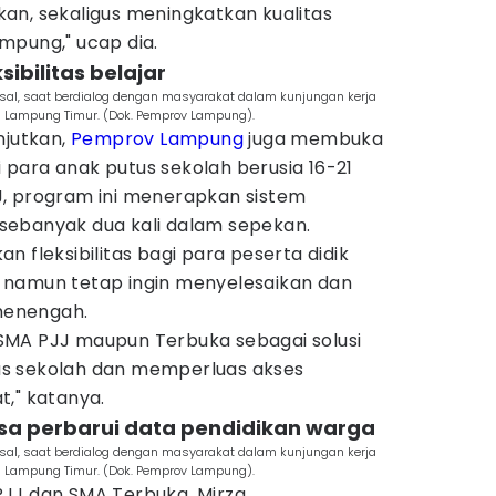
an, sekaligus meningkatkan kualitas
mpung," ucap dia.
sibilitas belajar
al, saat berdialog dengan masyarakat dalam kunjungan kerja
n Lampung Timur. (Dok. Pemprov Lampung).
njutkan,
Pemprov Lampung
juga membuka
para anak putus sekolah berusia 16-21
, program ini menerapkan sistem
sebanyak dua kali dalam sepekan.
 fleksibilitas bagi para peserta didik
in, namun tetap ingin menyelesaikan dan
menengah.
SMA PJJ maupun Terbuka sebagai solusi
s sekolah dan memperluas akses
t," katanya.
esa perbarui data pendidikan warga
al, saat berdialog dengan masyarakat dalam kunjungan kerja
n Lampung Timur. (Dok. Pemprov Lampung).
JJ dan SMA Terbuka, Mirza