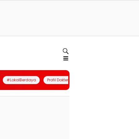
#LokalBerdaya
Profil Dokter
Quiz
Join Community