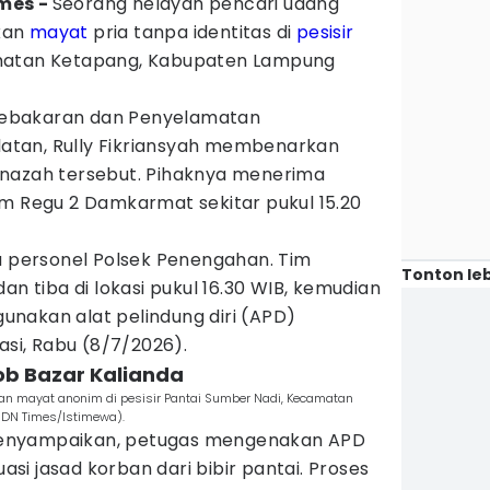
imes -
Seorang nelayan pencari udang
kan
mayat
pria tanpa identitas di
pesisir
matan Ketapang, Kabupaten Lampung
.
ebakaran dan Penyelamatan
tan, Rully Fikriansyah membenarkan
enazah tersebut. Pihaknya menerima
im Regu 2 Damkarmat sekitar pukul 15.20
ma personel Polsek Penengahan. Tim
Tonton leb
an tiba di lokasi pukul 16.30 WIB, kemudian
nakan alat pelindung diri (APD)
asi, Rabu (8/7/2026).
Bob Bazar Kalianda
 mayat anonim di pesisir Pantai Sumber Nadi, Kecamatan
IDN Times/Istimewa).
y menyampaikan, petugas mengenakan APD
i jasad korban dari bibir pantai. Proses