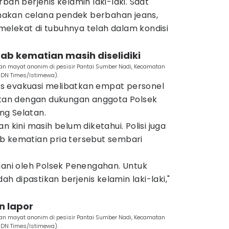
ban berjenis kelamin laki-laki. Saat
akan celana pendek berbahan jeans,
elekat di tubuhnya telah dalam kondisi
bab kematian masih diselidiki
 mayat anonim di pesisir Pantai Sumber Nadi, Kecamatan
IDN Times/Istimewa).
s evakuasi melibatkan empat personel
an dengan dukungan anggota Polsek
ng Selatan.
n kini masih belum diketahui. Polisi juga
b kematian pria tersebut sembari
ani oleh Polsek Penengahan. Untuk
dah dipastikan berjenis kelamin laki-laki,"
n lapor
 mayat anonim di pesisir Pantai Sumber Nadi, Kecamatan
IDN Times/Istimewa).