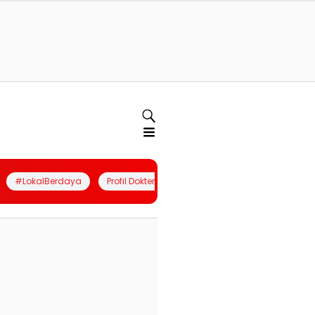
#LokalBerdaya
Profil Dokter
Quiz
Join Community