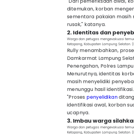
"Dari pemeriksaan awal, kor
ditemukan, korban mengen
sementara pakaian masih m
rusak," katanya.
2. Identitas dan penye
Warga dan petugas mengevakuasi temuan
Ketapang, Kabupaten Lampung Selatan. (
Rully menambahkan, prose
Damkarmat Lampung Selat
Penengahan, Polres Lampu
Menurutnya, identitas korba
masih menyelidiki penyeba
menunggu hasil identifikasi.
"Proses
penyelidikan
ditang
identifikasi awal, korban su
ucapnya.
3. Imbau warga silahka
Warga dan petugas mengevakuasi temuan
Ketapang, Kabupaten Lampung Selatan. (