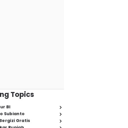
ng Topics
ur BI
o Subianto
ergizi Gratis
ukar Rupiah