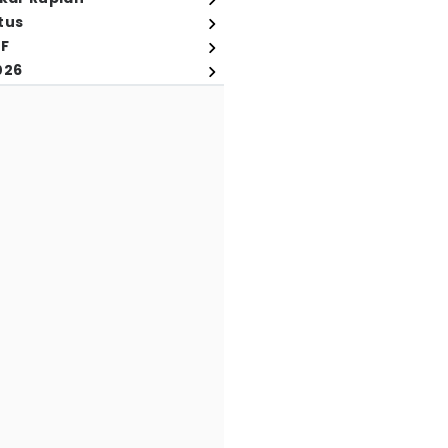
tus
FF
026