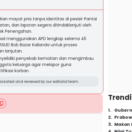
 mayat pria tanpa identitas di pesisir Pantai
tan, dan laporan segera ditindaklanjuti oleh
ek Penengahan.
sad menggunakan APD lengkap selama 45
RSUD Bob Bazar Kalianda untuk proses
an lanjutan.
enyelidiki penyebab kematian dan mengimbau
ggota keluarga agar melapor guna
fikasi korban.
ssisted and reviewed by our editorial team.
Trendi
1
.
Gubern
2
.
Prabow
3
.
Makan B
4
.
Nilai T