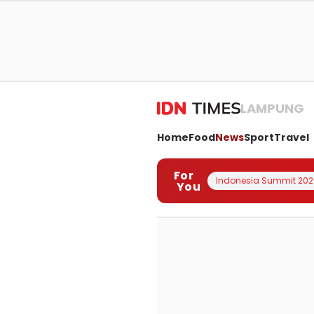
LAMPUNG
Home
Food
News
Sport
Travel
For
Indonesia Summit 202
You