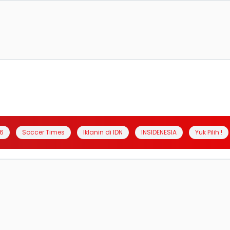
6
Soccer Times
Iklanin di IDN
INSIDENESIA
Yuk Pilih !