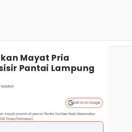
kan Mayat Pria
esisir Pantai Lampung
 Selatan
Add Us on Google
 mayat anonim di pesisir Pantai Sumber Nadi, Kecamatan
IDN Times/Istimewa).