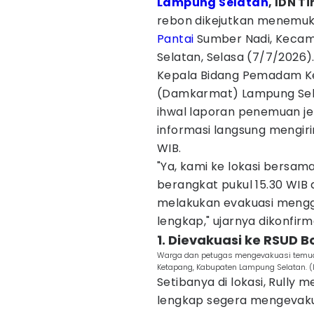
Lampung Selatan
, IDN T
rebon dikejutkan menemu
Pantai
Sumber Nadi, Keca
Selatan, Selasa (7/7/2026)
Kepala Bidang Pemadam K
(Damkarmat) Lampung Sela
ihwal laporan penemuan j
informasi langsung mengir
WIB.
"Ya, kami ke lokasi bersa
berangkat pukul 15.30 WIB d
melakukan evakuasi menggu
lengkap," ujarnya dikonfirm
1. Dievakuasi ke RSUD 
Warga dan petugas mengevakuasi temuan
Ketapang, Kabupaten Lampung Selatan. (
Setibanya di lokasi, Rull
lengkap segera mengevakuas