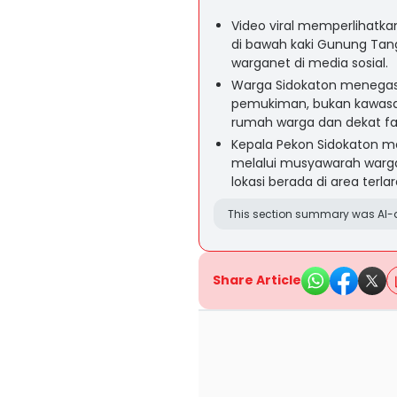
Video viral memperlihatk
di bawah kaki Gunung Ta
warganet di media sosial.
Warga Sidokaton menegask
pemukiman, bukan kawasan 
rumah warga dan dekat fa
Kepala Pekon Sidokaton m
melalui musyawarah warga
lokasi berada di area terla
This section summary was AI-a
Share Article