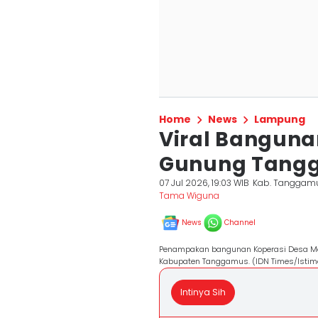
Home
News
Lampung
Viral Banguna
Gunung Tangg
07 Jul 2026, 19:03 WIB
Kab. Tanggam
Tama Wiguna
News
Channel
Penampakan bangunan Koperasi Desa Mera
Kabupaten Tanggamus. (IDN Times/Istim
Intinya Sih