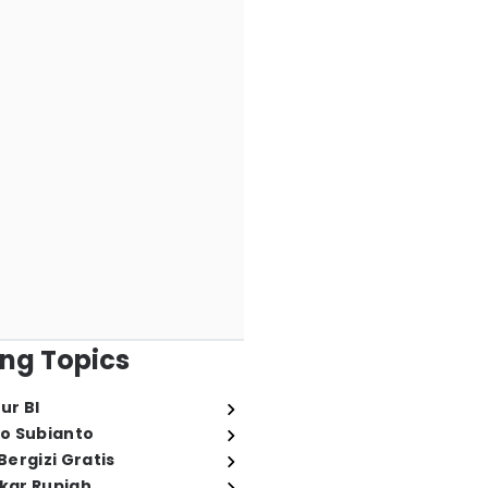
ng Topics
ur BI
o Subianto
ergizi Gratis
ukar Rupiah