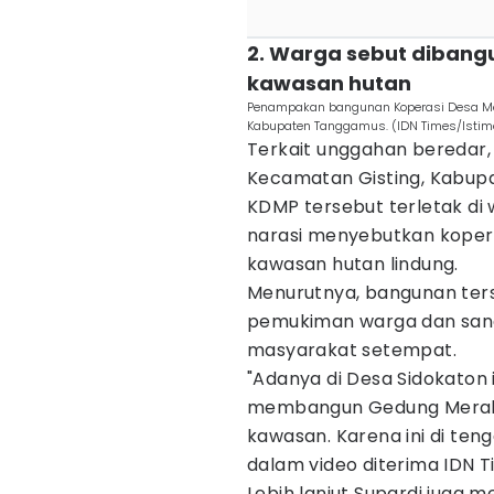
2. Warga sebut dibang
kawasan hutan
Penampakan bangunan Koperasi Desa Mera
Kabupaten Tanggamus. (IDN Times/Istim
Terkait unggahan beredar,
Kecamatan Gisting, Kabu
KDMP tersebut terletak di
narasi menyebutkan koperas
kawasan hutan lindung.
Menurutnya, bangunan terse
pemukiman warga dan sang
masyarakat setempat.
"Adanya di Desa Sidokaton 
membangun Gedung Merah P
kawasan. Karena ini di ten
dalam video diterima IDN T
Lebih lanjut Supardi juga