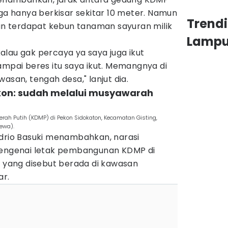
 hanya berkisar sekitar 10 meter. Namun
Trend
 terdapat kebun tanaman sayuran milik
Lamp
 kalau gak percaya ya saya juga ikut
ampai beres itu saya ikut. Memangnya di
asan, tengah desa," lanjut dia.
pekon: sudah melalui musyawarah
h Putih (KDMP) di Pekon Sidokaton, Kecamatan Gisting,
ewa).
ndrio Basuki menambahkan, narasi
ngenai letak pembangunan KDMP di
yang disebut berada di kawasan
ar.