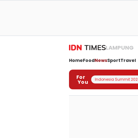
LAMPUNG
Home
Food
News
Sport
Travel
For
Indonesia Summit 202
You