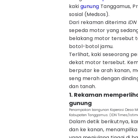
kaki
gunung
Tanggamus, Pr
sosial (Medsos).
Dari rekaman diterima
IDN
sepeda motor yang sedang d
belakang motor tersebut te
botol-botol jamu.
Terlihat, kaki seseorang 
dekat motor tersebut. Ke
berputar ke arah kanan, 
seng merah dengan dinding
dan tanah.
1. Rekaman memperlih
gunung
Penampakan bangunan Koperasi Desa Mera
Kabupaten Tanggamus. (IDN Times/Istim
Dalam detik berikutnya, k
dan ke kanan, menampilk
yang menjulang tinggi di b