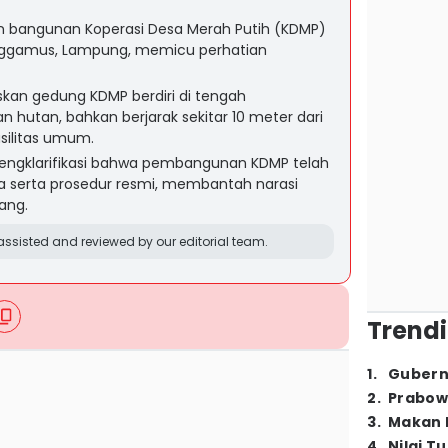
an bangunan Koperasi Desa Merah Putih (KDMP)
nggamus, Lampung, memicu perhatian
an gedung KDMP berdiri di tengah
hutan, bahkan berjarak sekitar 10 meter dari
silitas umum.
engklarifikasi bahwa pembangunan KDMP telah
 serta prosedur resmi, membantah narasi
rang.
ssisted and reviewed by our editorial team.
Trendi
1
.
Gubern
2
.
Prabow
3
.
Makan B
4
.
Nilai T