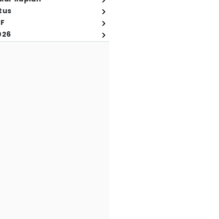
tus
FF
026