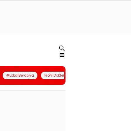
#LokalBerdaya
Profil Dokter
Quiz
Join Community