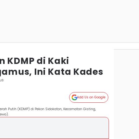
n KDMP di Kaki
amus, Ini Kata Kades
us
Add Us on Google
h Putih (KDMP) di Pekon Sidokaton, Kecamatan Gisting,
ewa).