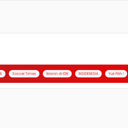
6
Soccer Times
Iklanin di IDN
INSIDENESIA
Yuk Pilih !