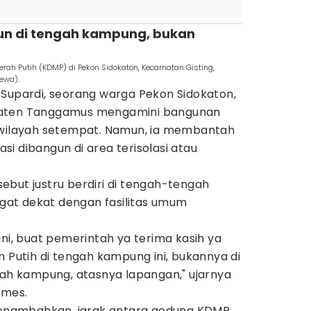
un di tengah kampung, bukan
h Putih (KDMP) di Pekon Sidokaton, Kecamatan Gisting,
ewa).
 Supardi, seorang warga Pekon Sidokaton,
paten Tanggamus mengamini bangunan
 wilayah setempat. Namun, ia membantah
i dibangun di area terisolasi atau
but justru berdiri di tengah-tengah
at dekat dengan fasilitas umum
ini, buat pemerintah ya terima kasih ya
utih di tengah kampung ini, bukannya di
gah kampung, atasnya lapangan," ujarnya
imes.
 menambahkan, jarak antara gedung KDMP