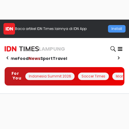
Baca artikel
IDN Times
lainnya di IDN App
Install
LAMPUNG
Home
Food
News
Sport
Travel
For
Indonesia Summit 2026
Soccer Times
Iklanin 
You