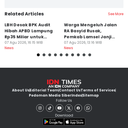
Related Articles
See More
LBH Desak BPK Audit
Warga Mengeluh Jalan
B
Hibah APBD Lampung
RA Basyid Rusak,
Pe
Rp35 Miliar untuk
Pemkab Lamsel Janji
P
Kejaksaan
07 Agu 2026, 16:15 WIB
Segera Perbaiki
07 Agu 2026, 13:16 WIB
D
07
News
News
Ne
About Us
Editorial Team
Contact Us
Terms of Services
Pedoman Media Siber
Index
Sitemap
Follow Us
Download