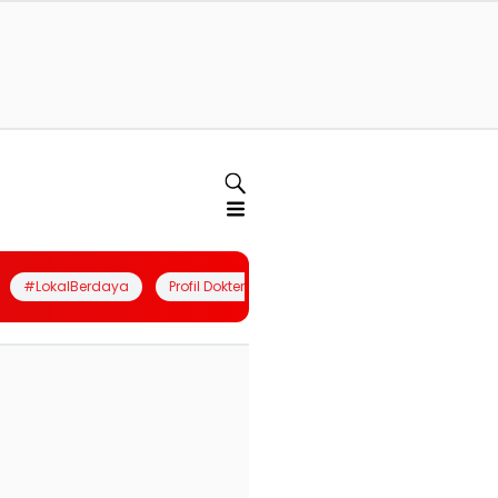
#LokalBerdaya
Profil Dokter
Quiz
Join Community