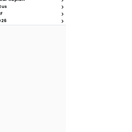
tus
FF
026