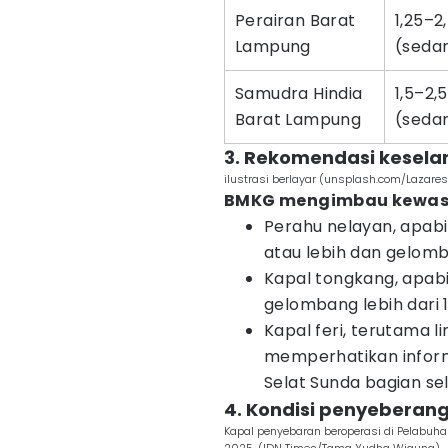
Perairan Barat
1,25–2
Lampung
(seda
Samudra Hindia
1,5–2,
Barat Lampung
(seda
3. Rekomendasi kesel
ilustrasi berlayar (unsplash.com/Lazare
BMKG mengimbau kewas
Perahu nelayan, apab
atau lebih dan gelomb
Kapal tongkang, apabi
gelombang lebih dari 1
Kapal feri, terutama 
memperhatikan inform
Selat Sunda bagian se
4. Kondisi penyebera
Kapal penyebaran beroperasi di Pelabuh