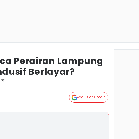
aca Perairan Lampung
ondusif Berlayar?
ung
Add Us on Google