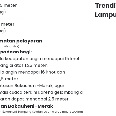
Trend
,5 meter
ng)
Lamp
5 meter
ng)
amatan pelayaran
scu Alexandra)
padaan bagi:
ila kecepatan angin mencapai 15 knot
ang di atas 1,25 meter.
la angin mencapai 16 knot dan
,5 meter.
lintasan Bakauheni–Merak, agar
asi cuaca terkini karena gelombang di
latan dapat mencapai 2,5 meter.
ngan Bakauheni–Merak
an Bakauheni, Lampung Selatan selama arus mudik Lebaran