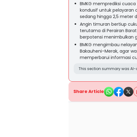
BMKG memprediksi cuaca 
kondusif untuk pelayaran
sedang hingga 2,5 meter d
Angin timuran bertiup cu
terutama di Perairan Bara
berpotensi menimbulkan ge
BMKG mengimbau nelayan d
Bakauheni–Merak, agar wa
memperbarui informasi cu
This section summary was AI-a
Share Article