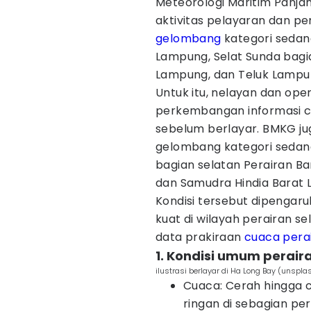
Meteorologi Maritim Panja
aktivitas pelayaran dan pe
gelombang
kategori sedang
Lampung, Selat Sunda bagi
Lampung, dan Teluk Lampun
Untuk itu, nelayan dan op
perkembangan informasi cu
sebelum berlayar. BMKG ju
gelombang kategori sedang
bagian selatan Perairan Ba
dan Samudra Hindia Barat
Kondisi tersebut dipengaru
kuat di wilayah perairan se
data prakiraan
cuaca pera
1. Kondisi umum perair
ilustrasi berlayar di Ha Long Bay (unsp
Cuaca: Cerah hingga 
ringan di sebagian pe