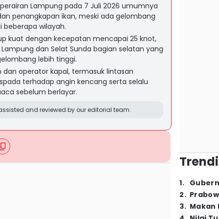
perairan Lampung pada 7 Juli 2026 umumnya
 dan penangkapan ikan, meski ada gelombang
i beberapa wilayah.
kup kuat dengan kecepatan mencapai 25 knot,
t Lampung dan Selat Sunda bagian selatan yang
lombang lebih tinggi.
an operator kapal, termasuk lintasan
spada terhadap angin kencang serta selalu
aca sebelum berlayar.
ssisted and reviewed by our editorial team.
Trendi
1
.
Gubern
2
.
Prabow
3
.
Makan B
4
.
Nilai T