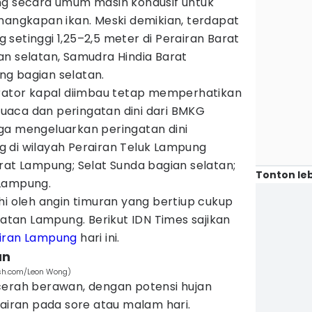
ng secara umum masih kondusif untuk
nangkapan ikan. Meski demikian, terdapat
 setinggi 1,25–2,5 meter di Perairan Barat
an selatan, Samudra Hindia Barat
g bagian selatan.
erator kapal diimbau tetap memperhatikan
aca dan peringatan dini dari BMKG
ga mengeluarkan peringatan dini
 di wilayah Perairan Teluk Lampung
rat Lampung; Selat Sunda bagian selatan;
Tonton leb
 Lampung.
hi oleh angin timuran yang bertiup cukup
latan Lampung. Berikut IDN Times sajikan
iran Lampung
hari ini.
an
lash.com/Leon Wong)
cerah berawan, dengan potensi hujan
rairan pada sore atau malam hari.