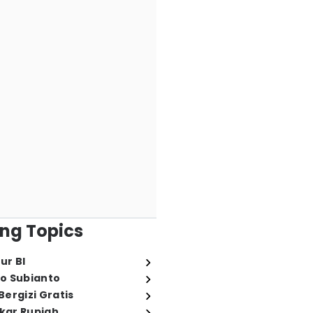
ng Topics
ur BI
o Subianto
ergizi Gratis
ukar Rupiah