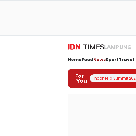
LAMPUNG
Home
Food
News
Sport
Travel
For
Indonesia Summit 202
You