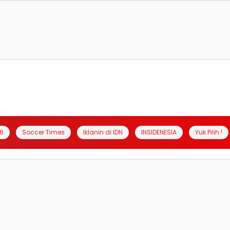
6
Soccer Times
Iklanin di IDN
INSIDENESIA
Yuk Pilih !