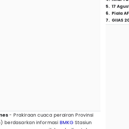
5
.
17 Agus
6
.
Piala A
7
.
GIIAS 2
mes
- Prakiraan cuaca perairan Provinsi
6) berdasarkan informasi
BMKG
Stasiun