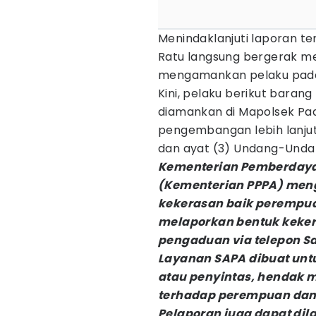
Menindaklanjuti laporan te
Ratu langsung bergerak me
mengamankan pelaku pada
Kini, pelaku berikut baran
diamankan di Mapolsek Pa
pengembangan lebih lanjut.
dan ayat (3) Undang-Unda
Kementerian Pemberdaya
(Kementerian PPPA) meng
kekerasan baik perempu
melaporkan bentuk keker
pengaduan via telepon S
Layanan SAPA dibuat un
atau penyintas, hendak
terhadap perempuan dan
Pelaporan juga dapat dil