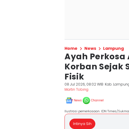
Home
News
Lampung
Ayah Perkosa
Korban Sejak 
Fisik
08 Jul 2026, 08:02 WIB
Kab. Lampun
Martin Tobing
News
Channel
Ilustrasi pemerkosaan. IDN Times/Sukma
Intinya Sih