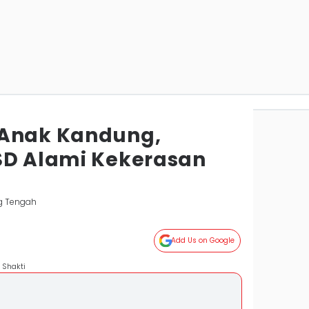
 Anak Kandung,
SD Alami Kekerasan
g Tengah
Add Us on Google
 Shakti