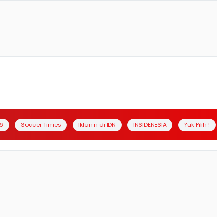
6
Soccer Times
Iklanin di IDN
INSIDENESIA
Yuk Pilih !