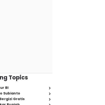
ng Topics
ur BI
o Subianto
ergizi Gratis
ukar Rupiah