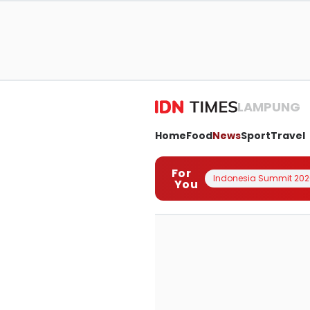
LAMPUNG
Home
Food
News
Sport
Travel
For
Indonesia Summit 202
You