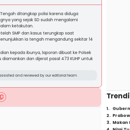
Tengah ditangkap polisi karena diduga
nya yang sejak SD sudah mengalami
dalam ketakutan.
etelah SMP dan kasus terungkap saat
enunjukkan ia tengah mengandung sekitar 14
dian kepada ibunya, laporan dibuat ke Polsek
 diamankan dan dijerat pasal 473 KUHP untuk
ssisted and reviewed by our editorial team.
Trendi
1
.
Gubern
2
.
Prabow
3
.
Makan B
4
.
Nilai T