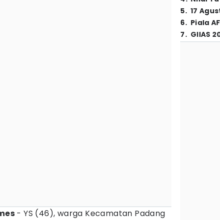
5
.
17 Agus
6
.
Piala A
7
.
GIIAS 2
imes
- YS (46), warga Kecamatan Padang