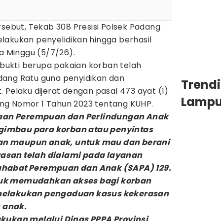
rsebut, Tekab 308 Presisi Polsek Padang
lakukan penyelidikan hingga berhasil
 Minggu (5/7/26).
g bukti berupa pakaian korban telah
dang Ratu guna penyidikan dan
Trend
 Pelaku dijerat dengan pasal 473 ayat (1)
Lamp
ng Nomor 1 Tahun 2023 tentang KUHP.
an Perempuan dan Perlindungan Anak
imbau para korban atau penyintas
an maupun anak, untuk mau dan berani
asan telah dialami pada layanan
ahabat Perempuan dan Anak (SAPA) 129.
tuk memudahkan akses bagi korban
 melakukan pengaduan kasus kekerasan
 anak.
akukan melalui Dinas PPPA Provinsi