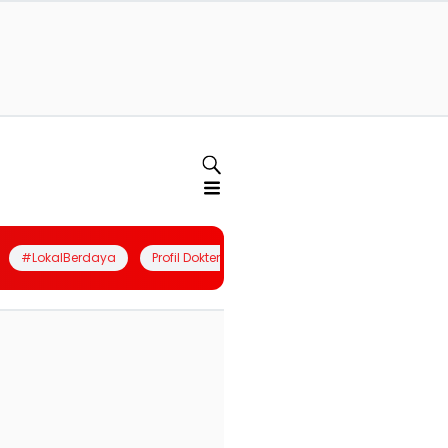
#LokalBerdaya
Profil Dokter
Quiz
Join Community