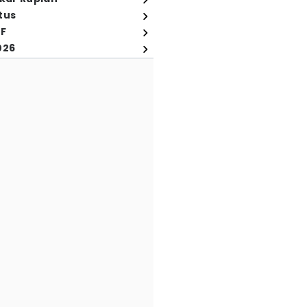
tus
FF
026