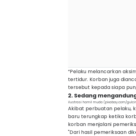
“Pelaku melancarkan aksiny
tertidur. Korban juga dian
tersebut kepada siapa pun,
2. Sedang mengandung 
ilustrasi hamil muda (pixabay.com/gulcin
Akibat perbuatan pelaku, k
baru terungkap ketika korb
korban menjalani pemerik
"Dari hasil pemeriksaan d