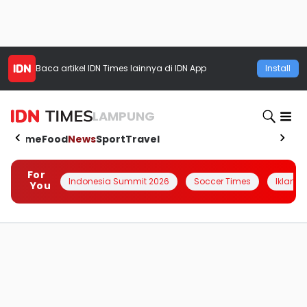
Baca artikel
IDN Times
lainnya di IDN App
Install
LAMPUNG
Home
Food
News
Sport
Travel
For
Indonesia Summit 2026
Soccer Times
Iklanin 
You