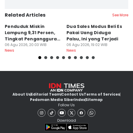
Related Articles
See More
Penduduk Miskin
Dua Sales Modus Beli Es
Vi
Lampung 9,31 Persen,
Pakai Uang Diduga
P
Tingkat Pengangguran
Palsu, Ini yang Terjadi
S
Terbuka Naik
06 Agu 2026, 20:03 WIB
06 Agu 2026, 19:02 WIB
06
News
News
Ne
About Us
Editorial Team
Contact Us
Terms of Services
Pedoman Media Siber
Index
Sitemap
Follow Us
Download