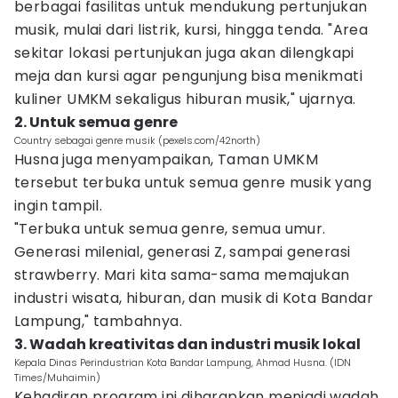
berbagai fasilitas untuk mendukung pertunjukan
musik, mulai dari listrik, kursi, hingga tenda. "Area
sekitar lokasi pertunjukan juga akan dilengkapi
meja dan kursi agar pengunjung bisa menikmati
kuliner UMKM sekaligus hiburan musik," ujarnya.
2. Untuk semua genre
Country sebagai genre musik (pexels.com/42north)
Husna juga menyampaikan, Taman UMKM
tersebut terbuka untuk semua genre musik yang
ingin tampil.
"Terbuka untuk semua genre, semua umur.
Generasi milenial, generasi Z, sampai generasi
strawberry. Mari kita sama-sama memajukan
industri wisata, hiburan, dan musik di Kota Bandar
Lampung," tambahnya.
3. Wadah kreativitas dan industri musik lokal
Kepala Dinas Perindustrian Kota Bandar Lampung, Ahmad Husna. (IDN
Times/Muhaimin)
Kehadiran program ini diharapkan menjadi wadah