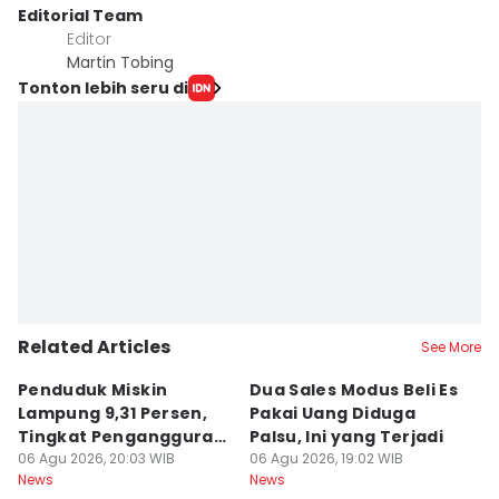
Editorial Team
Editor
Martin Tobing
Tonton lebih seru di
Related Articles
See More
Penduduk Miskin
Dua Sales Modus Beli Es
Vi
Lampung 9,31 Persen,
Pakai Uang Diduga
P
Tingkat Pengangguran
Palsu, Ini yang Terjadi
S
Terbuka Naik
06 Agu 2026, 20:03 WIB
06 Agu 2026, 19:02 WIB
06
News
News
Ne