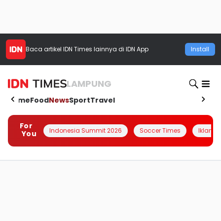
Baca artikel
IDN Times
lainnya di IDN App
Install
LAMPUNG
Home
Food
News
Sport
Travel
For
Indonesia Summit 2026
Soccer Times
Iklanin 
You