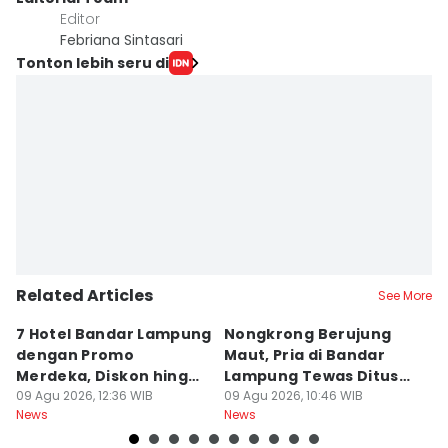
Editor
Febriana Sintasari
Tonton lebih seru di
Related Articles
See More
7 Hotel Bandar Lampung
Nongkrong Berujung
W
dengan Promo
Maut, Pria di Bandar
K
Merdeka, Diskon hingga
Lampung Tewas Ditusuk
L
50 Persen
09 Agu 2026, 12:36 WIB
Teman
09 Agu 2026, 10:46 WIB
W
09
News
News
Ne