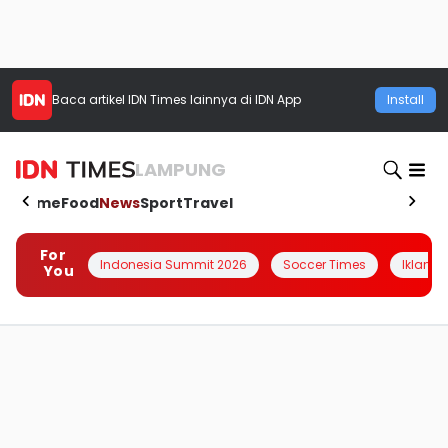
Baca artikel
IDN Times
lainnya di IDN App
Install
LAMPUNG
Home
Food
News
Sport
Travel
For
Indonesia Summit 2026
Soccer Times
Iklanin 
You