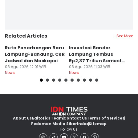
Related Articles
See More
Rute Penerbangan Baru
Investasi Bandar
C
Lampung-Bandung, Cek
Lampung Tembus
di
Jadwal dan Maskapai
Rp2,37 Triliun Semester
A
08 Agu 2026, 12:01 WIB
I 2026
08 Agu 2026, 11:03 WIB
B
08
News
News
Ne
About Us
Editorial Team
Contact Us
Terms of Services
Pedoman Media Siber
Index
Sitemap
Follow Us