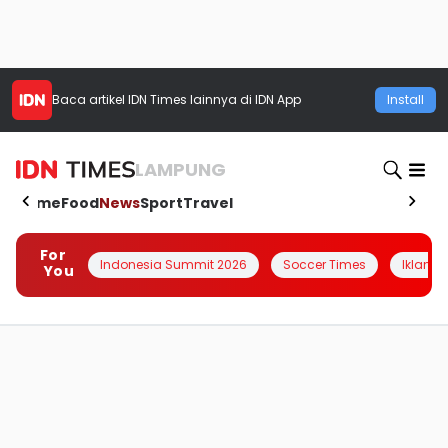
Baca artikel
IDN Times
lainnya di IDN App
Install
LAMPUNG
Home
Food
News
Sport
Travel
For
Indonesia Summit 2026
Soccer Times
Iklanin 
You