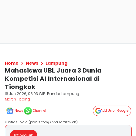
Home
News
Lampung
Mahasiswa UBL Juara 3 Dunia
Kompetisi AI Internasional di
Tiongkok
16 Jun 2026, 08:03 WIB
Bandar Lampung
Martin Tobing
News
Channel
Add Us on Google
ilustrasi piala (pexels.com/Anna Tarazevich)
Intinya Sih